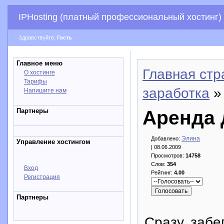
IPHosting (платный профессиональный хостинг)
Здравствуйте,
Гость
Главное меню
Главная стр
О хостинге
Тарифы
заработка
»
Напишите нам
Партнеры
Аренда 
Элина
Добавлено:
Управление хостингом
| 08.06.2009
Просмотров:
14758
Слов:
354
Вход
Рейтинг:
4.00
Регистрация
Партнеры
Сразу, забе