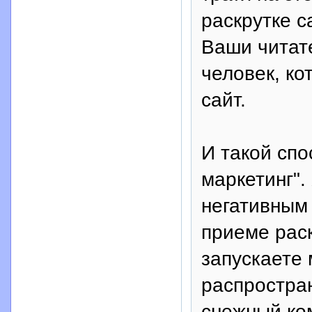
раскрутке с
Ваши читате
человек, к
сайт.
И такой спо
маркетинг".
негативным 
приеме раск
запускаете 
распростран
снежный ко