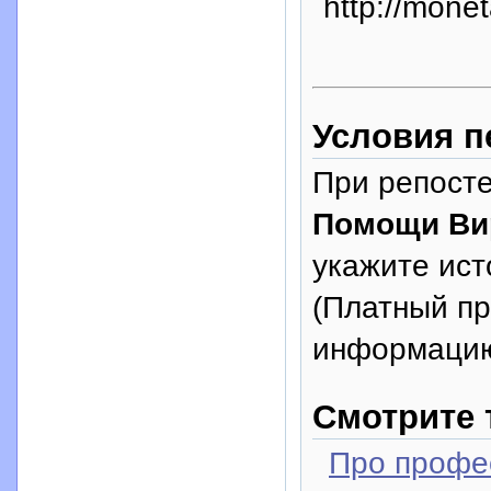
http://monet
Условия п
При репосте
Помощи Ви
укажите исто
(Платный п
информацию
Смотрите 
Про профе