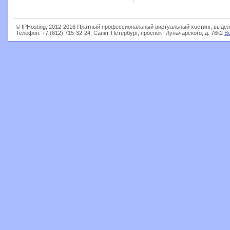
© IPHosting, 2012-2016 Платный профессиональный виртуальный хостинг, выдел
Телефон: +7 (812) 715-32-24, Санкт-Петербург, проспект Луначарского, д. 76к2
В