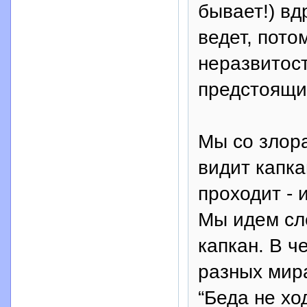
бывает!) вд
ведет, пото
неразвитос
предстоящи
Мы со злора
видит капка
проходит - 
Мы идем сл
капкан. В ч
разных мира
“Беда не хо