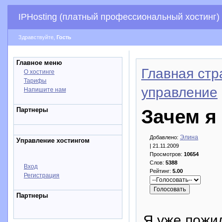
IPHosting (платный профессиональный хостинг)
Здравствуйте,
Гость
Главное меню
Главная стр
О хостинге
Тарифы
управление
Напишите нам
Партнеры
Зачем я
Элина
Добавлено:
Управление хостингом
| 21.11.2009
Просмотров:
10654
Слов:
5388
Вход
Рейтинг:
5.00
Регистрация
Партнеры
Я уже пожи