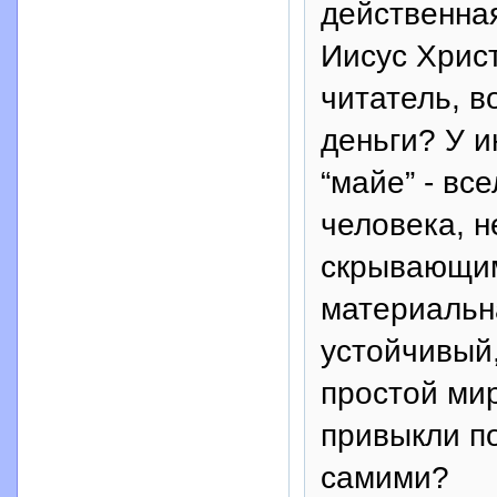
действенна
Иисус Христ
читатель, в
деньги? У 
“майе” - в
человека, 
скрывающим
материальн
устойчивый,
простой ми
привыкли п
самими?