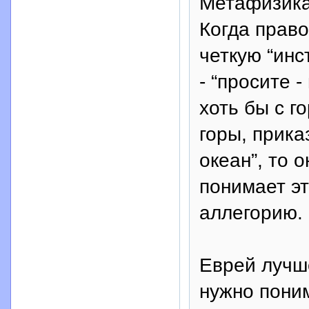
Метафизика
Когда право
четкую “ин
- “просите 
хоть бы с г
горы, прика
океан”, то 
понимает эт
аллегорию.
Еврей лучше
нужно поним