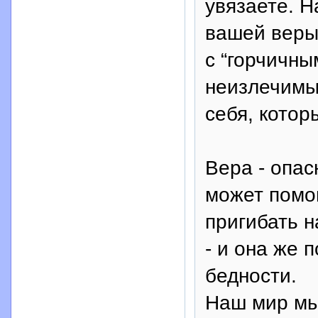
увязаете. Н
вашей веры
с “горчичны
неизлечимы
себя, котор
Вера - опас
может помог
пригибать н
- и она же 
бедности.
Наш мир мы 