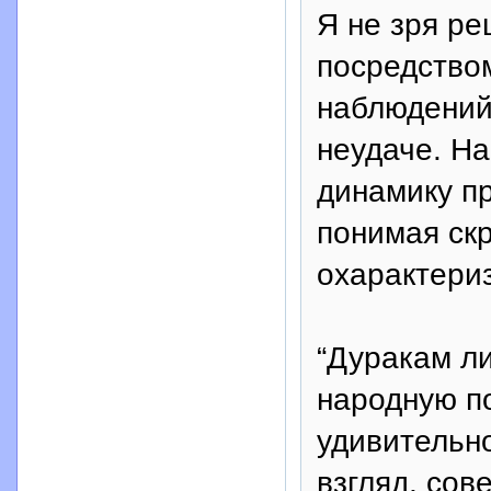
Я не зря р
посредство
наблюдений 
неудаче. На
динамику пр
понимая скр
охарактери
“Дуракам ли
народную по
удивительн
взгляд, сов