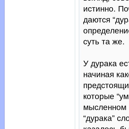
истинно. По
даются “дур
определение
суть та же.
У дурака ес
начиная как
предстоящих
которые “ум
мысленном п
“дурака” сл