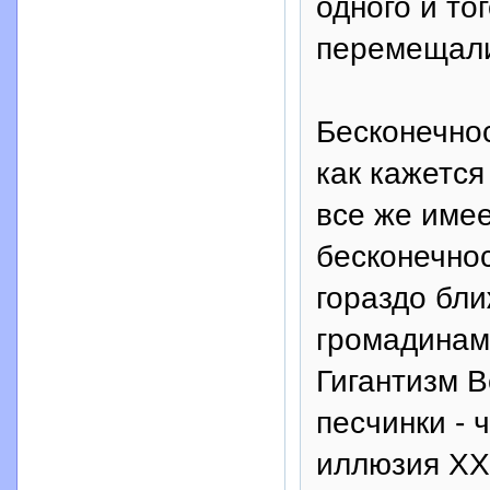
одного и то
перемещал
Бесконечнос
как кажетс
все же име
бесконечно
гораздо бли
громадинам
Гигантизм В
песчинки - 
иллюзия XX