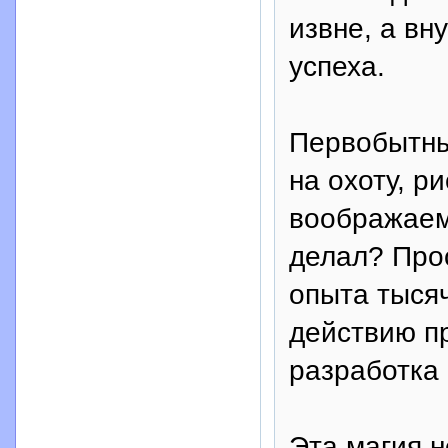
извне, а вн
успеха.
Первобытный
на охоту, р
воображаемо
делал? Прос
опыта тыся
действию п
разработка
Эта магия н