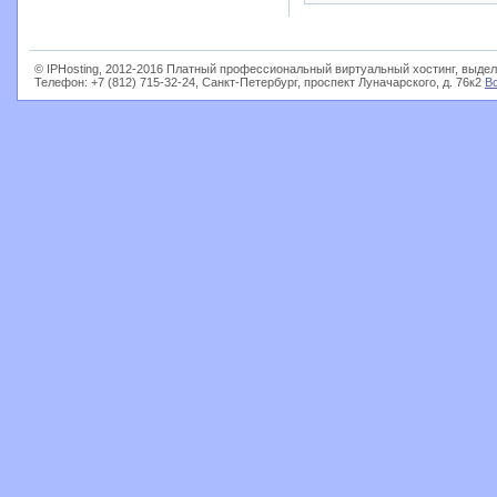
© IPHosting, 2012-2016 Платный профессиональный виртуальный хостинг, выдел
Телефон: +7 (812) 715-32-24, Санкт-Петербург, проспект Луначарского, д. 76к2
В