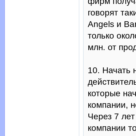
фирм получа
говорят так
Angels и Ba
только окол
млн. от про
10. Начать 
действитель
которые на
компании, н
Через 7 ле
компании т