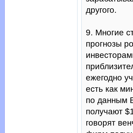
другого.
9. Многие 
прогнозы р
инвесторами
приблизител
ежегодно уч
есть как ми
по данным 
получают $1
говорят ве