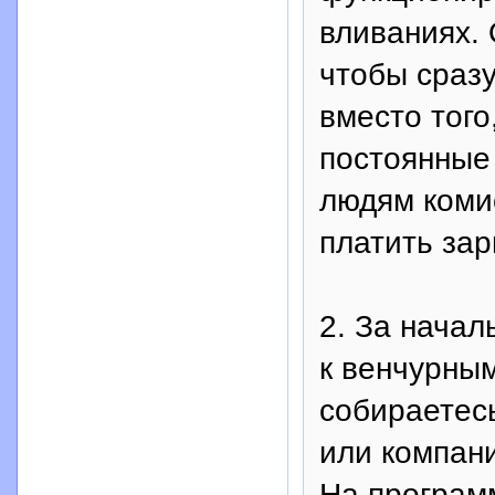
вливаниях. 
чтобы сраз
вместо того
постоянные
людям коми
платить зар
2. За нача
к венчурным
собираетес
или компан
На програм