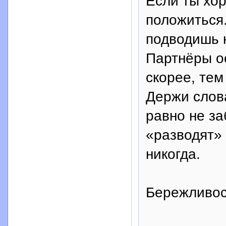
Если ты хор
положиться
подводишь н
Партнёры ос
скорее, тем
Держи слова
равно не за
«разводят» 
никогда.
Бережливос