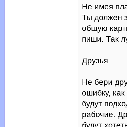
Не имея пла
Ты должен з
общую карти
пиши. Так л
Друзья
Не бери дру
ошибку, как
будут подхо
рабочие. Др
будут хотет