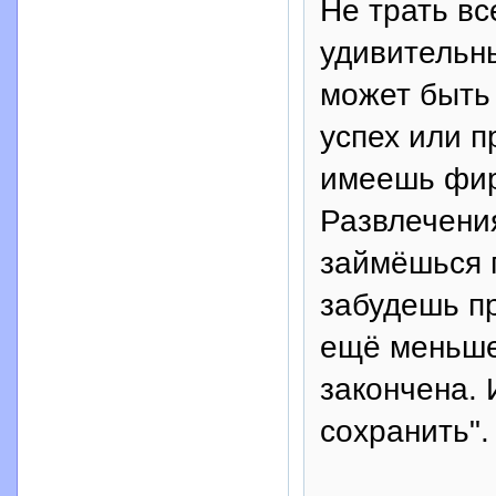
Не трать вс
удивительны
может быть 
успех или п
имеешь фир
Развлечени
займёшься п
забудешь пр
ещё меньше 
закончена. 
сохранить".