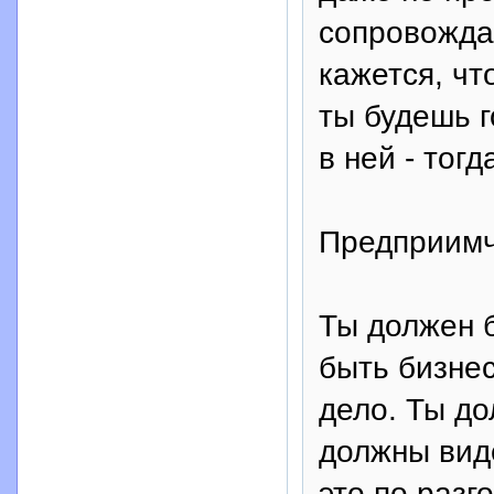
сопровожда
кажется, чт
ты будешь г
в ней - тогд
Предприимч
Ты должен б
быть бизне
дело. Ты до
должны вид
это по разг