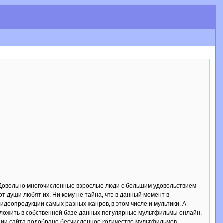
 Довольно многочисленные взрослые люди с большим удовольствием
от души любят их. Ни кому не тайна, что в данный момент в
идеопродукции самых разных жанров, в этом числе и мультики. А
едложить в собственной базе данных популярные мультфильмы онлайн,
кции сайта подобрано бесчисленное количество мультфильмов