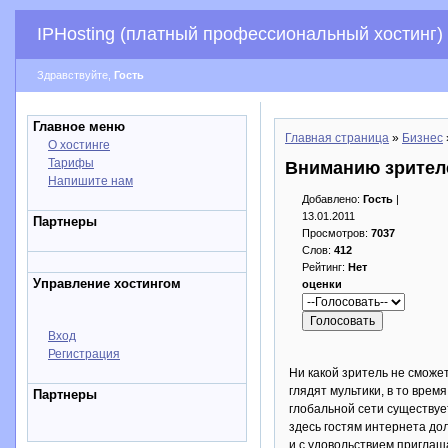
IPHosting (платный профессиональный хостинг)
Здравствуйте,
Гость
Главное меню
Главная страница
»
Бизнес
О хостинге
Тарифы
Вниманию зрител
Напишите нам
Добавлено:
Гость
|
13.01.2011
Партнеры
Просмотров:
7037
Слов:
412
Рейтинг:
Нет
Управление хостингом
оценки
Вход
Регистрация
Ни какой зритель не смож
глядят мультики, в то врем
Партнеры
глобальной сети существуе
здесь гостям интернета до
и с удовольствием приглаш