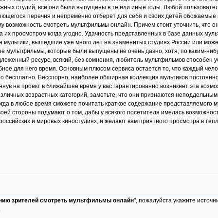
ежных студий, все они были выпущены в те или иные годы. Любой пользовате
щегося перечня и непременно отберет для себя и своих детей обожаемые му
ему возможность смотреть мультфильмы онлайн. Причем стоит уточнить, что 
а их просмотром когда угодно. Удачность представленных в базе данных муль
мультики, вышедшие уже много лет на знаменитых студиях России или может, 
 мультфильмы, которые были выпущены не очень давно, хотя, по каким-нибуд
едложенный ресурс, всякий, без сомнения, любитель мультфильмов способен
ное для него время. Основным плюсом сервиса остается то, что каждый чело
о бесплатно. Бесспорно, наиболее обширная коллекция мультиков постоянно 
лянув на проект в ближайшее время у вас гарантированно возникнет эта возм
зличных возрастных категорий, заметьте, что они признаются неподдельными 
огда в любое время сможете почитать краткое содержание представляемого мул
воей стороны подумают о том, дабы у всякого посетителя имелась возможнос
оссийских и мировых киностудиях, и желают вам приятного просмотра в тепл
нию зрителей смотреть мультфильмы онлайн
", пожалуйста укажите источни
.