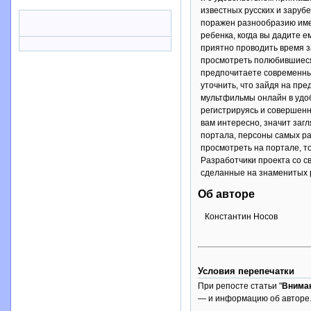
известных русских и заруб
поражен разнообразию имею
ребенка, когда вы дадите 
приятно проводить время з
просмотреть полюбившиеся 
предпочитаете современные
уточнить, что зайдя на пр
мультфильмы онлайн в удоб
регистрируясь и совершенн
вам интересно, значит заг
портала, персоны самых ра
просмотреть на портале, т
Разработчики проекта со с
сделанные на знаменитых р
Об авторе
Константин Носов
Условия перепечатки
При репосте статьи "
Внима
— и информацию об авторе