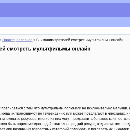
»
Прочее, полезное
» Вниманию зрителей смотреть мультфильмы онлайн
ей смотреть мультфильмы онлайн
ет препираться с тем, что мультфильмы полюбили не исключительно малыши.
я, когда их транслируют по телевидению или может предлагают в кинозалах, и 
т множество ресурсов, многие из них могут представить большое количество в
лжен быть порекомендован действительно редкий ресурс, ведь он может пр
ает лиц различных возрастных категорий подобрать и поглядеть их. В колле