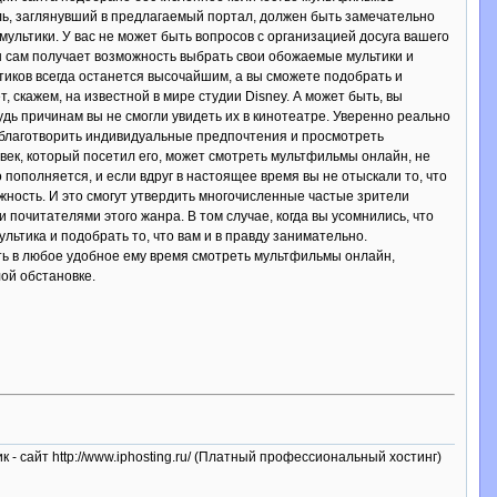
ль, заглянувший в предлагаемый портал, должен быть замечательно
льтики. У вас не может быть вопросов с организацией досуга вашего
он сам получает возможность выбрать свои обожаемые мультики и
тиков всегда останется высочайшим, а вы сможете подобрать и
скажем, на известной в мире студии Disney. А может быть, вы
ь причинам вы не смогли увидеть их в кинотеатре. Уверенно реально
 ублаготворить индивидуальные предпочтения и просмотреть
век, который посетил его, может смотреть мультфильмы онлайн, не
пополняется, и если вдруг в настоящее время вы не отыскали то, что
ожность. И это смогут утвердить многочисленные частые зрители
почитателями этого жанра. В том случае, когда вы усомнились, что
ьтика и подобрать то, что вам и в правду занимательно.
ть в любое удобное ему время смотреть мультфильмы онлайн,
ой обстановке.
к - сайт http://www.iphosting.ru/ (Платный профессиональный хостинг)