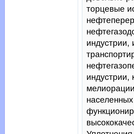
торцевые и
нефтеперер
нефтегазод
индустрии, 
транспорти
нефтегазоп
индустрии, 
мелиорации
населенных
функционир
высококаче
Уплотнения