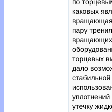
по торцевым
каковых явл
вращающаяс
пару трения
вращающихс
оборудован
торцевых вм
дало возмо
стабильной
использова
уплотнений
утечку жидк