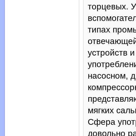
торцевых. 
вспомогате
типах пром
отвечающей
устройств и
употреблен
насосном, 
компрессор
представля
мягких сал
Сфера упот
довольно р