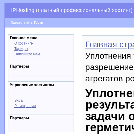
IPHosting (платный профессиональный хостинг)
Здравствуйте,
Гость
Главное меню
Главная стр
О хостинге
Тарифы
Уплотнения 
Напишите нам
разрешение
Партнеры
агрегатов р
Управление хостингом
Уплотне
результ
Вход
Регистрация
задачи 
Партнеры
гермети