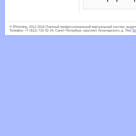
© IPHosting, 2012-2016 Платный профессиональный виртуальный хостинг, выдел
Телефон: +7 (812) 715-32-24, Санкт-Петербург, проспект Луначарского, д. 76к2
В