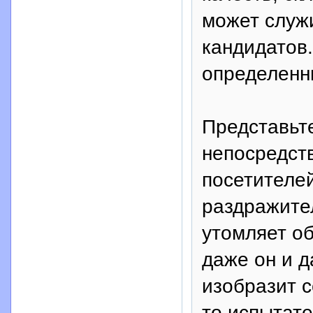
может служ
кандидатов
определенн
Представьте
непосредст
посетителей
раздражител
утомляет о
даже он и д
изобразит 
то испытате