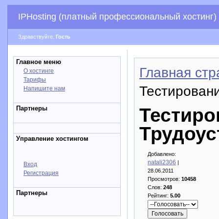
IPHosting (платный профессиональный хостинг)
Здравствуйте,
Гость
Главное меню
Главная стр
О хостинге
Тарифы
Тестирован
Напишите нам
Партнеры
Тестиро
Трудоус
Управление хостингом
Добавлено:
natali2306
|
Вход
28.06.2011
Регистрация
Просмотров:
10458
Слов:
248
Партнеры
Рейтинг:
5.00