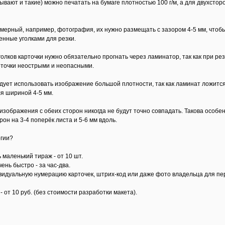
ывают и такие) можно печатать на бумаге плотностью 100 г/м, а для двухстор
мерный, например, фотография, их нужно размещать с зазором 4-5 мм, чтобы 
енные уголками для резки.
голков карточки нужно обязательно прогнать через ламинатор, так как при р
рточки неострыми и неопасными.
дует использовать изображение большой плотности, так как ламинат ложится 
я шириной 4-5 мм.
изображения с обеих сторон никогда не будут точно совпадать. Такова особе
он на 3-4 поперёк листа и 5-6 мм вдоль.
огии?
маленький тираж - от 10 шт.
ень быстро - за час-два.
идуальную нумерацию карточек, штрих-код или даже фото владельца для пе
 от 10 руб. (без стоимости разработки макета).