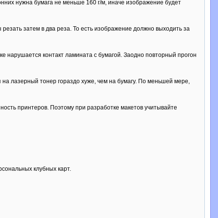
онних нужна бумага не меньше 160 г/м, иначе изображение будет
резать затем в два реза. То есть изображение должно выходить за
езке нарушается контакт ламината с бумагой. Заодно повторный прогон
на лазерный тонер гораздо хуже, чем на бумагу. По меньшей мере,
нность принтеров. Поэтому при разработке макетов учитывайте
рсональных клубных карт.