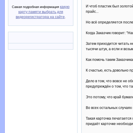
И чтоб пластик был золото
какую
Самая подробная информация
прайс...
карту памяти выбрать для
видеорегистратора на сайте
.
Но всё определяется после
Когда Заказчик говорит: "На
Затем приходится читать н
тысячи штук, а если и возьму
Как помочь таким Заказчик
К счастью, есть довольно п
Дело в том, что вовсе не о
предупреждён о том, что та
Это потому, что край бума
Во всех остальных случаях
Такая карточка печатается 
придаёт карточке необходи