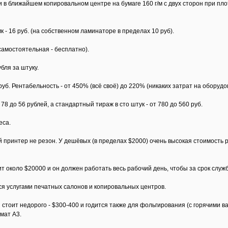
 в ближайшем копировальном центре на бумаге 160 г/м с двух сторон при пло
- 16 руб. (на собственном ламинаторе в пределах 10 руб).
(самостоятельная - бесплатно).
бля за штуку.
 руб. Рентабельность - от 450% (всё своё) до 220% (никаких затрат на оборуд
78 до 56 рублей, а стандартный тираж в сто штук - от 780 до 560 руб.
еса.
 принтер не резон. У дешёвых (в пределах $2000) очень высокая стоимость 
 около $20000 и он должен работать весь рабочий день, чтобы за срок служб
я услугами печатных салонов и копировальных центров.
 стоит недорого - $300-400 и годится также для фольгирования (с горячими ва
мат А3.