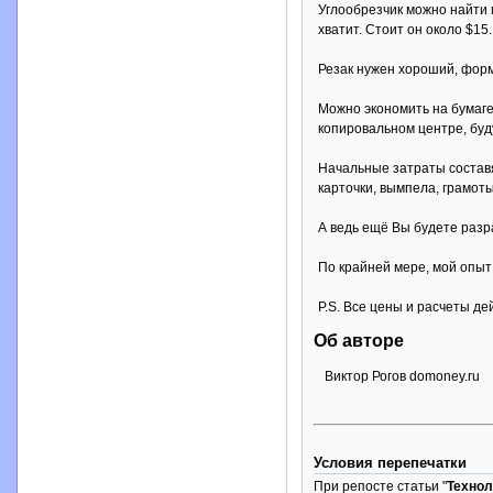
Углообрезчик можно найти 
хватит. Стоит он около $15.
Резак нужен хороший, форм
Можно экономить на бумаге,
копировальном центре, буд
Начальные затраты составя
карточки, вымпела, грамоты
А ведь ещё Вы будете разра
По крайней мере, мой опыт
P.S. Все цены и расчеты д
Об авторе
Виктор Рогов domoney.ru
Условия перепечатки
При репосте статьи "
Технол