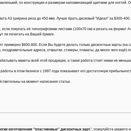
маленький, по конструкции и размерам напоминающий щипчики для ногтей. Он 
ата А3 (ширина реза до 450 мм). Лучше брать дисковый "Идеал" за $300-400.
 если покупать её типографскими листами (100х70 см) и резать на формат А4.
ут ли печатать на Вашей бумаге.
т примерно $600-800. Если Вы будете делать только дисконтные карты (на 
, поздравительные адреса, открытки, стикеры, плакаты, да много чего ещё) по
батывать макеты всей этой продукции, а такая работа стоит никак не меньше 
 работы в этом бизнесе с 1997 года показывает его достаточную прибыльност
ействительны на момент написания статьи.
огия изготовления ''пластиковых'' дисконтных карт.
", пожалуйста укажите и