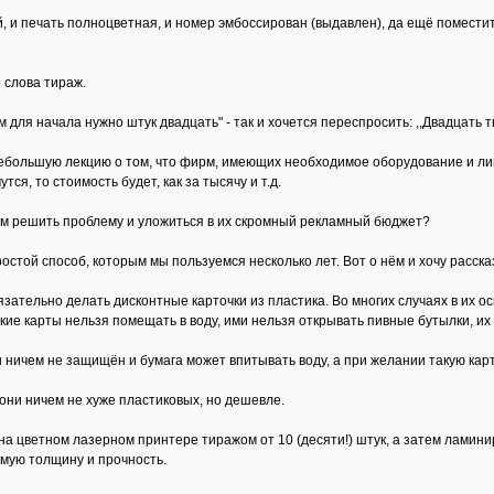
й, и печать полноцветная, и номер эмбоссирован (выдавлен), да ещё поместит
 слова тираж.
м для начала нужно штук двадцать" - так и хочется переспросить: ,,Двадцать т
ебольшую лекцию о том, что фирм, имеющих необходимое оборудование и лиц
тся, то стоимость будет, как за тысячу и т.д.
ам решить проблему и уложиться в их скромный рекламный бюджет?
ростой способ, которым мы пользуемся несколько лет. Вот о нём и хочу расска
бязательно делать дисконтные карточки из пластика. Во многих случаях в их ос
кие карты нельзя помещать в воду, ими нельзя открывать пивные бутылки, их н
ги ничем не защищён и бумага может впитывать воду, а при желании такую кар
 они ничем не хуже пластиковых, но дешевле.
на цветном лазерном принтере тиражом от 10 (десяти!) штук, а затем ламини
мую толщину и прочность.