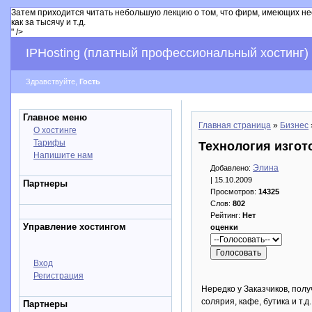
Затем приходится читать небольшую лекцию о том, что фирм, имеющих необ
как за тысячу и т.д.
" />
IPHosting (платный профессиональный хостинг)
Здравствуйте,
Гость
Главное меню
Главная страница
»
Бизнес
О хостинге
Тарифы
Технология изгото
Напишите нам
Элина
Добавлено:
| 15.10.2009
Партнеры
Просмотров:
14325
Слов:
802
Рейтинг:
Нет
Управление хостингом
оценки
Вход
Регистрация
Нередко у Заказчиков, полу
солярия, кафе, бутика и т.д
Партнеры