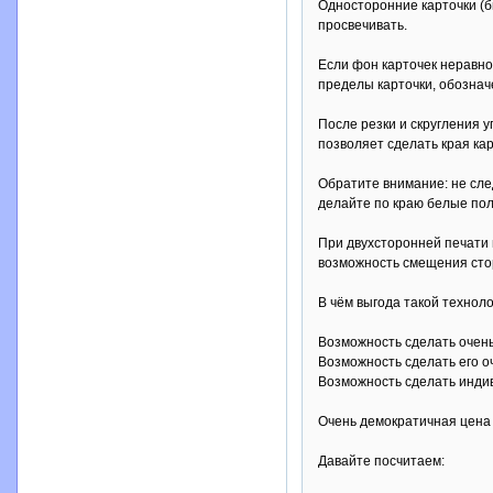
Односторонние карточки (б
просвечивать.
Если фон карточек неравно
пределы карточки, обознач
После резки и скругления у
позволяет сделать края ка
Обратите внимание: не сле
делайте по краю белые пол
При двухсторонней печати 
возможность смещения стор
В чём выгода такой технол
Возможность сделать очень 
Возможность сделать его оч
Возможность сделать индив
Очень демократичная цена -
Давайте посчитаем: