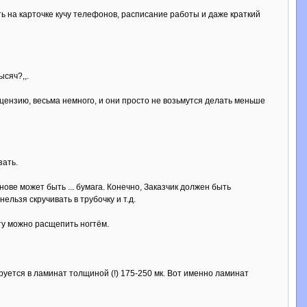
ь на карточке кучу телефонов, расписание работы и даже краткий
ысяч?,,.
ензию, весьма немного, и они просто не возьмутся делать меньше
зать.
нове может быть ... бумага. Конечно, Заказчик должен быть
ельзя скручивать в трубочку и т.д.
ту можно расщепить ногтём.
руется в ламинат толщиной (!) 175-250 мк. Вот именно ламинат