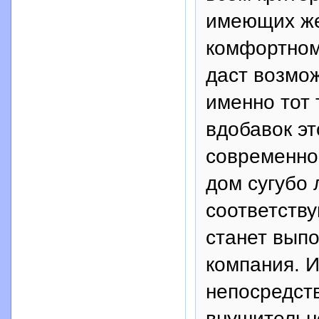
имеющих же
комфортном
даст возмож
именно тот 
вдобавок эт
современное
дом сугубо 
соответств
станет вып
компания. 
непосредств
внушительн