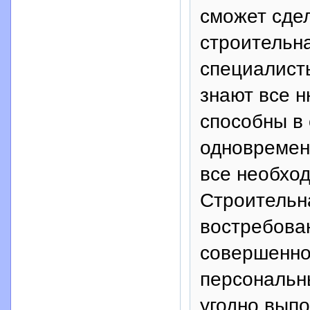
сможет сде
строительна
специалисты
знают все н
способны в
одновремен
все необхо
Строительна
востребова
совершенно
персональны
угодно выпо