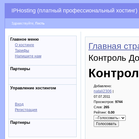
IPHosting (платный профессиональный хостинг)
Здравствуйте,
Гость
Главное меню
Главная стр
О хостинге
Тарифы
Контроль До
Напишите нам
Партнеры
Контрол
Добавлено:
Управление хостингом
natali2306
|
07.07.2011
Просмотров:
9744
Вход
Слов:
265
Регистрация
Рейтинг:
0.00
Партнеры