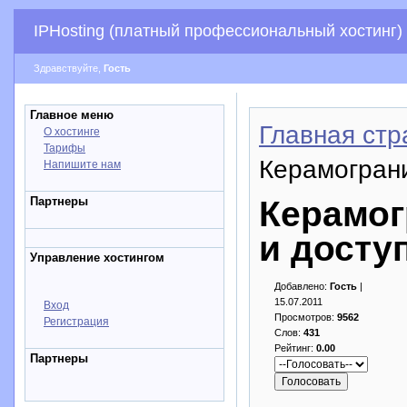
IPHosting (платный профессиональный хостинг)
Здравствуйте,
Гость
Главное меню
Главная стр
О хостинге
Тарифы
Керамограни
Напишите нам
Партнеры
Керамог
и досту
Управление хостингом
Добавлено:
Гость
|
15.07.2011
Вход
Просмотров:
9562
Регистрация
Слов:
431
Рейтинг:
0.00
Партнеры