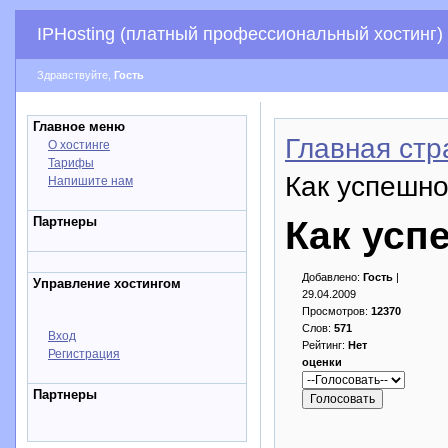
IPHosting (платный профессиональный хостинг)
Здравствуйте,
Гость
Главное меню
Главная стр
О хостинге
Тарифы
Как успешно
Напишите нам
Партнеры
Как усп
Добавлено:
Гость
|
Управление хостингом
29.04.2009
Просмотров:
12370
Слов:
571
Вход
Рейтинг:
Нет
Регистрация
оценки
Партнеры