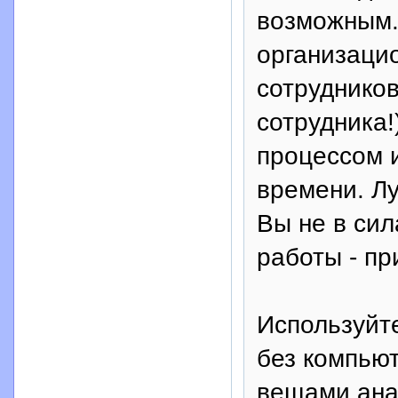
возможным.
организаци
сотруднико
сотрудника!
процессом и
времени. Л
Вы не в си
работы - п
Используйт
без компью
вещами ана