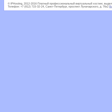
© IPHosting, 2012-2016 Платный профессиональный виртуальный хостинг, выдел
Телефон: +7 (812) 715-32-24, Санкт-Петербург, проспект Луначарского, д. 76к2
В