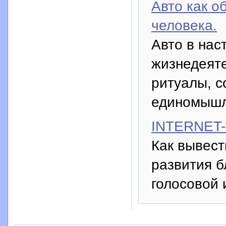
Авто как о
человека.
Авто в нас
жизнедеяте
ритуалы, 
единомышл
INTERNET-
Как вывест
развития б
голосовой