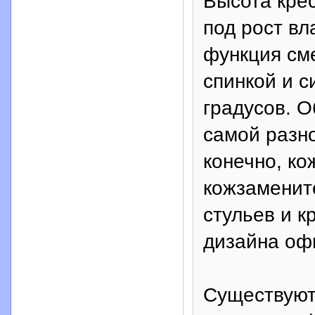
Высота кре
под рост вл
функция см
спинкой и с
градусов. О
самой разно
конечно, ко
кожзамените
стульев и к
дизайна оф
Существуют