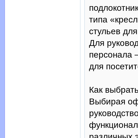
подлокотни
типа «кресл
стульев дл
Для руковод
персонала –
для посетит
Как выбрат
Выбирая оф
руководств
функционал
различных 