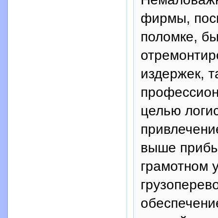
фирмы, поск
поломке, бы
отремонтир
издержек, т
профессион
целью логи
привлечение
выше прибы
грамотном 
грузоперево
обеспечени