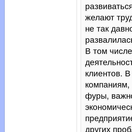
развиватьс
желают тру
не так давн
развалилась
В том числе
деятельност
клиентов. 
компаниям, 
фуры, важн
экономическ
предприятие
других проб