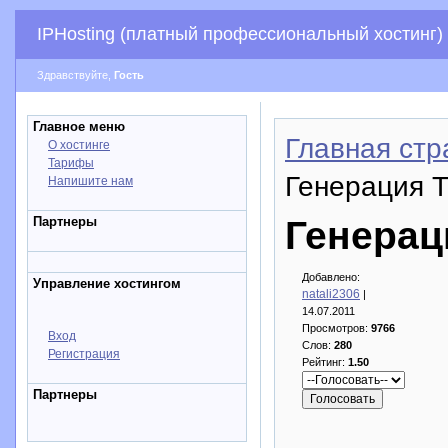
IPHosting (платный профессиональный хостинг)
Здравствуйте,
Гость
Главное меню
Главная стр
О хостинге
Тарифы
Генерация Т
Напишите нам
Партнеры
Генерац
Добавлено:
Управление хостингом
natali2306
|
14.07.2011
Просмотров:
9766
Вход
Слов:
280
Регистрация
Рейтинг:
1.50
Партнеры