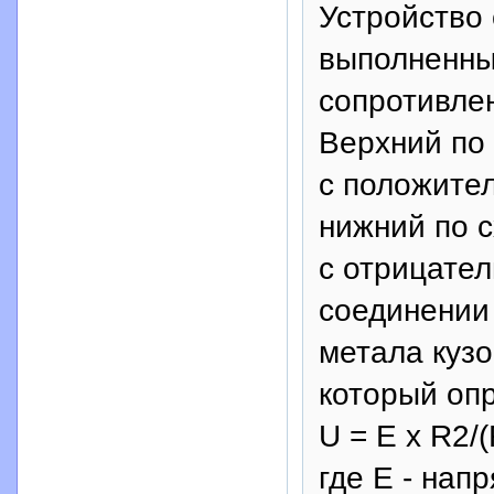
Устройство
выполненны
сопротивле
Верхний по
с положите
нижний по 
с отрицате
соединении 
метала кузо
который оп
U = Е х R2/
где Е - нап