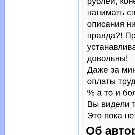
рублей, кон
нанимать сп
описания ни
правда?! Пр
устанавлива
довольны!
Даже за ми
оплаты тру
% а то и бо
Вы видели т
Это пока не
Об авто