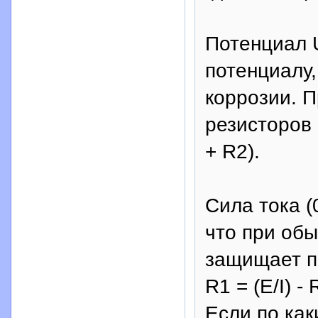
Потенциал 
потенциалу
коррозии. 
резисторов 
+ R2).
Сила тока (
что при об
защищает пр
R1 = (E/I) - 
Если по ка