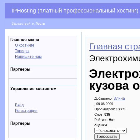
IPHosting (платный профессиональный хостинг)
Здравствуйте,
Гость
Главное меню
Главная стр
О хостинге
Тарифы
Электрохими
Напишите нам
Партнеры
Электро
кузова 
Управление хостингом
Элина
Добавлено:
| 09.06.2009
Вход
Просмотров:
13309
Регистрация
Слов:
835
Рейтинг:
Нет
Партнеры
оценки