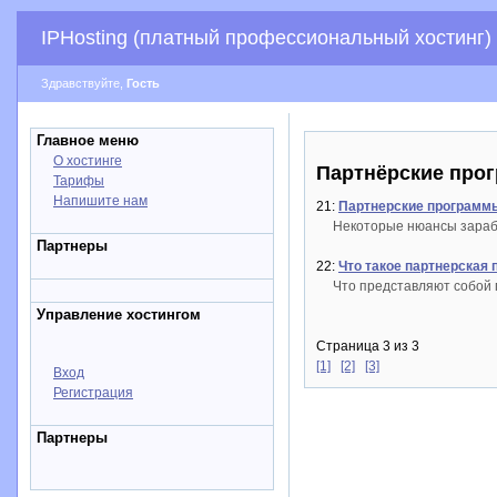
IPHosting (платный профессиональный хостинг)
Здравствуйте,
Гость
Главное меню
О хостинге
Партнёрские про
Тарифы
Напишите нам
21:
Партнерские программ
Некоторые нюансы зарабо
Партнеры
22:
Что такое партнерская
Что представляют собой 
Управление хостингом
Страница 3 из 3
[1]
[2]
[3]
Вход
Регистрация
Партнеры