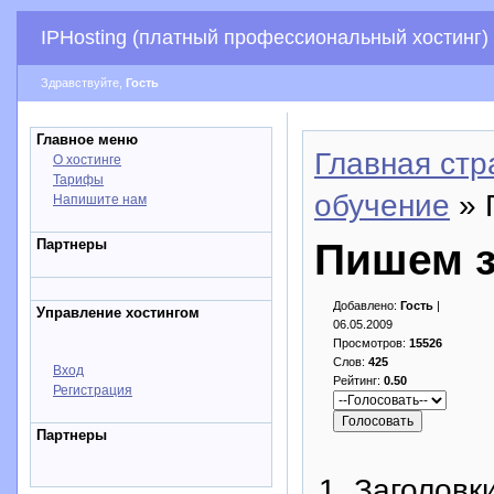
IPHosting (платный профессиональный хостинг)
Здравствуйте,
Гость
Главное меню
Главная стр
О хостинге
Тарифы
обучение
» 
Напишите нам
Партнеры
Пишем з
Добавлено:
Гость
|
Управление хостингом
06.05.2009
Просмотров:
15526
Слов:
425
Вход
Рейтинг:
0.50
Регистрация
Партнеры
1. Заголовк