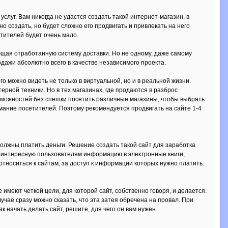
слуг. Вам никогда не удастся создать такой интернет-магазин, в
но создать, но будет сложно его продвигать и привлекать на него
тителей будет очень мало.
щая отработанную систему доставки. Но не одному, даже самому
дажи абсолютно всего в качестве независимого проекта.
о можно видеть не только в виртуальной, но и в реальной жизни.
ерной техники. Но в тех магазинах, где продаются в разброс
зможностей без спешки посетить различные магазины, чтобы выбрать
мание посетителей. Поэтому рекомендуется продвигать на сайте 1-4
олжны платить деньги. Решение создать такой сайт для заработка
сю интересную пользователям информацию в электронные книги,
тноситься к сайтам, за доступ к информации которых нужно платить.
 имеют четкой цели, для которой сайт, собственно говоря, и делается.
лучае сразу можно сказать, что эта затея обречена на провал. При
 начать делать сайт, решите, для чего он вам нужен.