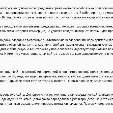
пытаться на одном сайте предлагать сразу много разнообразных товаров или у
ть практически все. В Интернете нельзя создать такой сайт, вернее, его мож
 Вследствие этого результат получится противоположным желаемому – посе
т с несколькими линейками продукции вполне может хорошая компания, имею
ставителю интернет-коммерции, не удастся создать интернет-магазин для про
но даже вдаваться в сложные аналитические исследования, ведь примеры этог
ите в обувной магазин, а за клавиатурой для компьютера – в магазин компьют
дим крайне редко. А в Интернете у пользователя существует еще больше во
х. И именно у узкоспециальных сайтов гораздо больше шансов получить вни
оздание сайта с платной информацией, за просмотр которой пользователи д
правильной, ведь, как видно на практике, значительно выгоднее поместить в
вать. При всем этом жители стран бывшего СНГ пока еще не могут серьезно о
ецелевого сайта. Достаточно часто, уже приступая к созданию сайта, люди не
надеждой на то, что с целью сайта определяется уже в процессе. Но в этом с
дят являться результатом напрасно потраченных денег. Поэтому пред тем, как