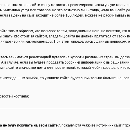
ение о том, что на сайте сразу же захотят рекламировать свои услуги многи
чьих-либо услуг или товаров, но это возможно лишь тогда, когда ваш сайт уж
если за день на сайт заходит не более 100 людей, можете не рассчитывать
айта таким образом, что пользователям, зашедшим на него, не понятно, кто 
 знать, кто стоит за сайтом, владелиц сайта не должен прятаться от своих 
ия-партнер или как человек-друг. При этом, определяясь с данным вопросом,
тесь заниматься реализацией путевок на курорты различных стран, вы долж
. А в случае, если вы будете продавать сборники информации о выращивании
 на сайте в качестве друга для посетителей, который любит свое дело и гот
ть всех данных ошибок, то у вашего сайта будет значительно больше шансо
новостей хостинга)
а не буду покупать на этом сайте.
", пожалуйста укажите источник - сайт htt