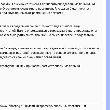
е проекты. Конечно, сайт может приносить определенную прибыль от
е будет иметь очень много посетителей, когда он будет являться
 на большую прибыль от размещения рекламы.
является владельцем сайта. Это настоящая ошибка, ведь
посетителей. Важно определиться с тем, как вы будете представлены
 обязательно учитывайте, что именно вы собираетесь продавать на
ны быть представлены как партнер надежной компании, которой ваши
 комнатных растений, составленные на основе собственного опыта,
ов делиться своими знаниями с остальными.
в стать успешным и приносить вам материальную прибыль.
p://www.iphosting.ru/ (Платный профессиональный хостинг) — и