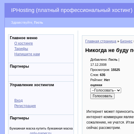
IPHosting (платный профессиональный хостинг)
Здравствуйте,
Гость
Главное меню
Главная страница
»
Бизнес
О хостинге
Тарифы
Никогда не буду п
Напишите нам
Добавлено:
Гость
|
17.12.2008
Партнеры
Просмотров:
15525
Слов:
635
Рейтинг:
Нет
Управление хостингом
оценки
Вход
Регистрация
Интернет может приносить 
интернет-коммерции являет
Партнеры
сожалению, не учатся. Ита
сейчас рассмотрим.
Бумажная маска купить бумажная маска
only-paper.ru
.