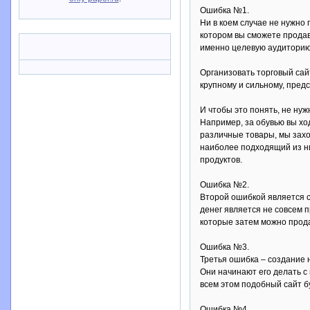
Ошибка №1.
Ни в коем случае не нужно 
котором вы сможете продава
именно целевую аудиторию.
Организовать торговый сай
крупному и сильному, пред
И чтобы это понять, не нуж
Например, за обувью вы ход
различные товары, мы захо
наиболее подходящий из ни
продуктов.
Ошибка №2.
Второй ошибкой является с
денег является не совсем 
которые затем можно прода
Ошибка №3.
Третья ошибка – создание н
Они начинают его делать с 
всем этом подобный сайт бу
Ошибка №4.