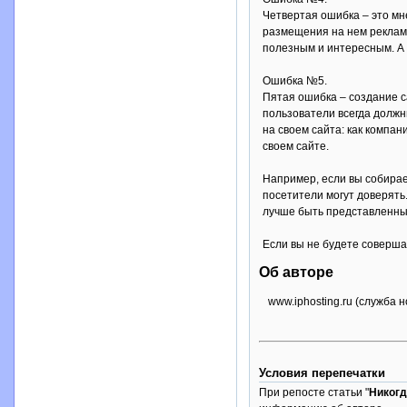
Четвертая ошибка – это мн
размещения на нем рекламы 
полезным и интересным. А 
Ошибка №5.
Пятая ошибка – создание с
пользователи всегда должны
на своем сайта: как компан
своем сайте.
Например, если вы собирае
посетители могут доверять
лучше быть представленным
Если вы не будете соверша
Об авторе
www.iphosting.ru (служба 
Условия перепечатки
При репосте статьи "
Никогд