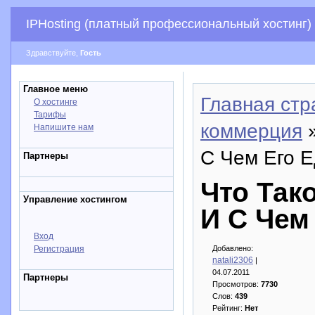
IPHosting (платный профессиональный хостинг)
Здравствуйте,
Гость
Главное меню
Главная стр
О хостинге
Тарифы
коммерция
»
Напишите нам
С Чем Его Е
Партнеры
Что Так
Управление хостингом
И С Чем
Вход
Регистрация
Добавлено:
natali2306
|
04.07.2011
Партнеры
Просмотров:
7730
Слов:
439
Рейтинг:
Нет