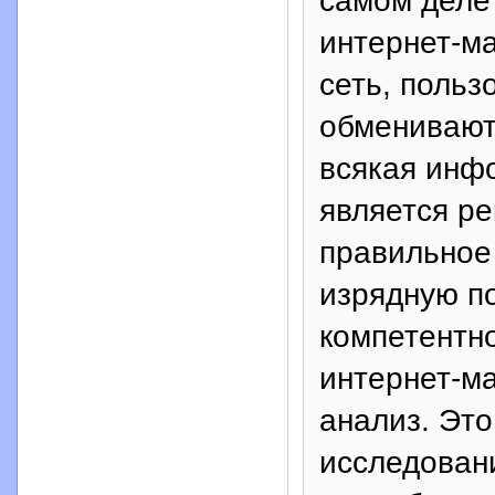
самом деле
интернет-ма
сеть, польз
обменивают
всякая инфо
является ре
правильное
изрядную п
компетентно
интернет-ма
анализ. Это
исследовани