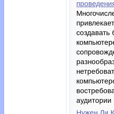
проведения
Многочисл
привлекает
создавать 
компьютере
сопровожд
разнообра
нетребоват
компьютер
востребова
аудитории 
Нужен Ли 