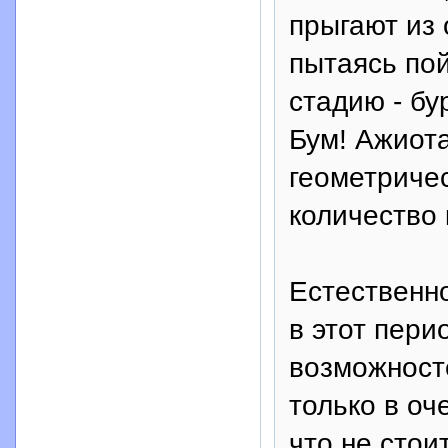
прыгают из
пытаясь пой
стадию - бу
Бум! Ажиота
геометричес
количество 
Естественн
в этот пери
возможносте
только в оч
что не стои