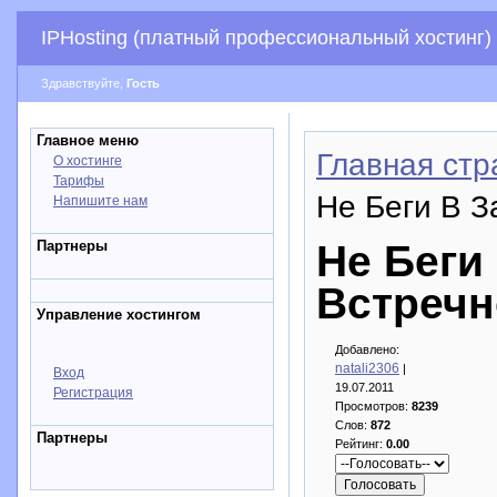
IPHosting (платный профессиональный хостинг)
Здравствуйте,
Гость
Главное меню
Главная стр
О хостинге
Тарифы
Не Беги В З
Напишите нам
Партнеры
Не Беги
Встречн
Управление хостингом
Добавлено:
natali2306
|
Вход
19.07.2011
Регистрация
Просмотров:
8239
Слов:
872
Партнеры
Рейтинг:
0.00