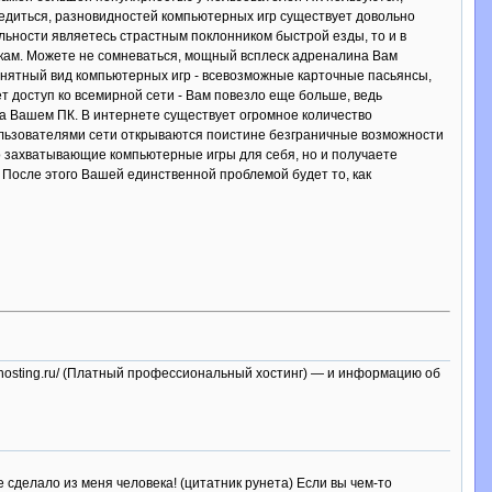
убедиться, разновидностей компьютерных игр существует довольно
альности являетесь страстным поклонником быстрой езды, то и в
онкам. Можете не сомневаться, мощный всплеск адреналина Вам
онятный вид компьютерных игр - всевозможные карточные пасьянсы,
 доступ ко всемирной сети - Вам повезло еще больше, ведь
на Вашем ПК. В интернете существует огромное количество
ользователями сети открываются поистине безграничные возможности
ько захватывающие компьютерные игры для себя, но и получаете
 После этого Вашей единственной проблемой будет то, как
.iphosting.ru/ (Платный профессиональный хостинг) — и информацию об
е сделало из меня человека! (цитатник рунета) Если вы чем-то