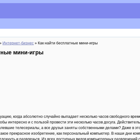
»
Интернет-бизнес
» Как найти бесплатные мини-игры
тные мини-игры
туацию, когда абсолютно случайно выпадает несколько часов свободного врем
обы интересно и с пользой провести эти несколько часов досуга. Действитель
левшие телесериалы, а все друзья заняты собственными делами? Даже в это
 такое прекрасное изобретение, как персональный компьютер. В наши дни к
дохнуть и развлечься. Из всех доступных видов компьютерных развлечений