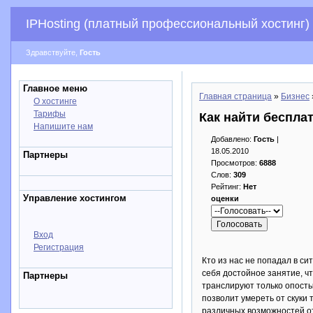
IPHosting (платный профессиональный хостинг)
Здравствуйте,
Гость
Главное меню
Главная страница
»
Бизнес
О хостинге
Тарифы
Как найти беспла
Напишите нам
Добавлено:
Гость
|
18.05.2010
Партнеры
Просмотров:
6888
Слов:
309
Рейтинг:
Нет
Управление хостингом
оценки
Вход
Регистрация
Кто из нас не попадал в си
себя достойное занятие, чт
Партнеры
транслируют только опосты
позволит умереть от скуки
различных возможностей от