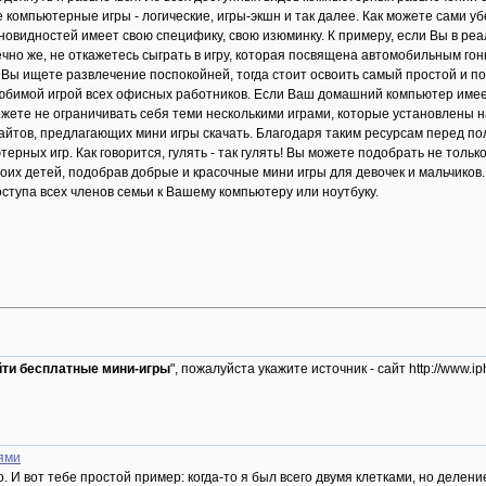
 компьютерные игры - логические, игры-экшн и так далее. Как можете сами 
зновидностей имеет свою специфику, свою изюминку. К примеру, если Вы в ре
ечно же, не откажетесь сыграть в игру, которая посвящена автомобильным г
 Вы ищете развлечение поспокойней, тогда стоит освоить самый простой и п
юбимой игрой всех офисных работников. Если Ваш домашний компьютер имеет
жете не ограничивать себя теми несколькими играми, которые установлены 
йтов, предлагающих мини игры скачать. Благодаря таким ресурсам перед п
ерных игр. Как говорится, гулять - так гулять! Вы можете подобрать не тол
оих детей, подобрав добрые и красочные мини игры для девочек и мальчиков.
ступа всех членов семьи к Вашему компьютеру или ноутбуку.
йти бесплатные мини-игры
", пожалуйста укажите источник - сайт http://www
ями
 И вот тебе простой пример: когда-то я был всего двумя клетками, но делени