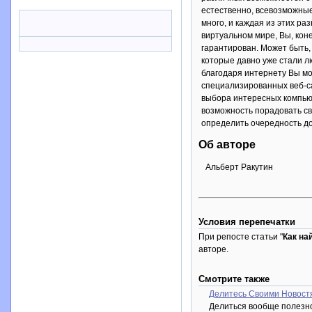
естественно, всевозможные
много, и каждая из этих ра
виртуальном мире, Вы, кон
гарантирован. Может быть,
которые давно уже стали л
благодаря интернету Вы мо
специализированных веб-са
выбора интересных компьют
возможность порадовать св
определить очередность до
Об авторе
Альберт Ракутин
Условия перепечатки
При репосте статьи "
Как на
авторе.
Смотрите также
Делитесь Своими Новост
Делиться вообще полезно.