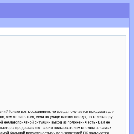
ени? Только вот, к сожалению, не всегда получается придумать для
но, чем же заняться, если на улице плохая погода, по телевизору
й неблагоприятной ситуации выход из положения есть - Вам не
омпьютеры предоставляют своим пользователям множество самых
 самой большой популярностью у пользователей ПК пользуются,