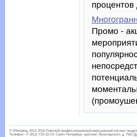
процентов 
Многогран
Промо - ак
мероприяти
популярнос
непосредс
потенциаль
моменталь
(промоушен
© IPHosting, 2012-2016 Платный профессиональный виртуальный хостинг, выдел
Телефон: +7 (812) 715-32-24, Санкт-Петербург, проспект Луначарского, д. 76к2
В