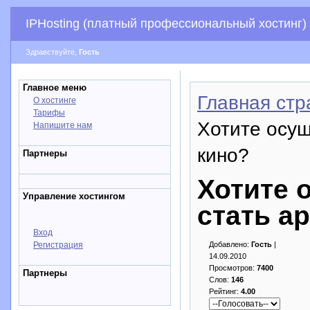
IPHosting (платный профессиональный хостинг)
Здравствуйте,
Гость
Главное меню
Главная стр
О хостинге
Тарифы
Хотите осущ
Напишите нам
кино?
Партнеры
Хотите 
Управление хостингом
стать а
Вход
Регистрация
Добавлено:
Гость
|
14.09.2010
Просмотров:
7400
Партнеры
Слов:
146
Рейтинг:
4.00