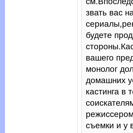
см.Впоследс
звать вас н
сериалы,ре
будете про
стороны.Кас
вашего пре
монолог до
домашних у
кастинга в 
соискателям
режиссером
съемки и у 