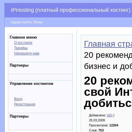
IPHosting (платный профессиональный хостинг)
Здравствуйте,
Гость
Главное меню
Главная стр
О хостинге
Тарифы
20 рекоменд
Напишите нам
бизнес и до
Партнеры
20 реко
Управление хостингом
свой Ин
добитьс
Вход
Регистрация
alis
Добавлено:
|
Партнеры
25.03.2009
Просмотров:
12204
Слов:
753