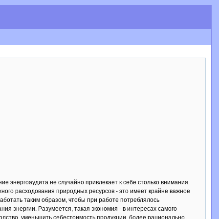
ние энергоаудита не случайно привлекает к себе столько внимания.
ежного расходования природных ресурсов - это имеет крайне важное
 работать таким образом, чтобы при работе потреблялось
ия энергии. Разумеется, такая экономия - в интересах самого
одство, уменьшить себестоимость продукции, более рационально