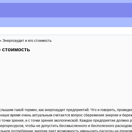
» Энергоаудит и его стоимость
о стоимость
слышим такой термин, как энергоаудит предприятий. Что и говорить, проведе
о в наше время очень актуальным считается вопрос сбережения энергии и бер
й точки зрения, и с точки зрения экологической. Каждое предприятие должно
ергоресурсов, чтобы не допустить бессмысленного и бесполезного расходован
льное потребление энергии дает возможность уменьшить расходы на произв