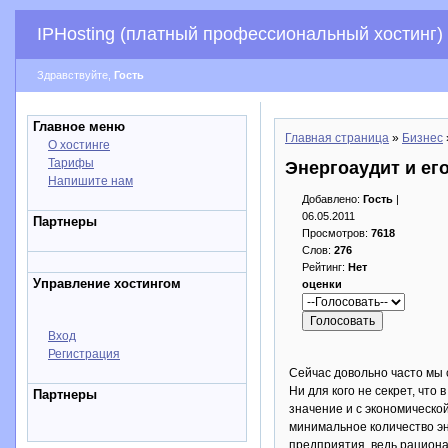
IPHosting (платный профессиональный хостинг)
Здравствуйте,
Гость
Главное меню
Главная страница
»
Бизнес
О хостинге
Тарифы
Энергоаудит и ег
Напишите нам
Добавлено:
Гость
|
06.05.2011
Партнеры
Просмотров:
7618
Слов:
276
Рейтинг:
Нет
Управление хостингом
оценки
Вход
Регистрация
Сейчас довольно часто мы 
Ни для кого не секрет, чт
Партнеры
значение и с экономическо
минимальное количество эн
предприятия, ведь рациона