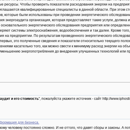
е ресурсы. Чтобы проверить показатели расходования энергии на предприя
риглашаются квалифицированные специалисты в данной области. При этом сто
ов, которые были использованы при проведении энергетического обследования
ия энергоаудита организация, которая предоставляет такие услуги, должна
 основательного энергетического обследования предприятия или определенн
ряют системы электроснабжения, водообеспечения и так далее. Кроме того,
я на предприятии. По результатам проведенного энергетического обследова
о-первых, это полученные сведения и показатели относительно текущего поло
ниями касательно того, как можно свести к минимуму расход энергии на об
уменьшению энергопотребления до внедрения улучшенных технологий или п
аудит и его стоимость
", пожалуйста укажите источник - сайт http://www.iph
формация для бизнеса.
вому человеку постоянно сложно. И не оттого, что давят сборы и законы. А по