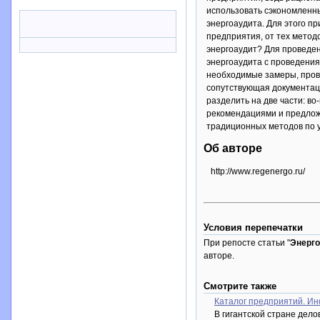
использовать сэкономленны
энергоаудита. Для этого п
предприятия, от тех метод
энергоаудит? Для проведен
энергоаудита с проведения
необходимые замеры, прове
сопутствующая документаци
разделить на две части: в
рекомендациями и предложе
традиционных методов по 
Об авторе
http://www.regenergo.ru/
Условия перепечатки
При репосте статьи "
Энерго
авторе.
Смотрите также
Каталог предприятий. Ин
В гигантской стране дело