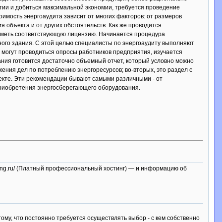
тии и добиться максимальной экономии, требуется проведение
имость энергоаудита зависит от многих факторов: от размеров
 объекта и от других обстоятельств. Как же проводится
 иметь соответствующую лицензию. Начинается процедура
ого здания. С этой целью специалисты по энергоаудиту выполняют
 могут проводиться опросы работников предприятия, изучается
ния готовится достаточно объемный отчет, который условно можно
жения дел по потреблению энергоресурсов; во-вторых, это раздел с
ъекте. Эти рекомендации бывают самыми различными - от
риобретения энергосберегающего оборудования.
osting.ru/ (Платный профессиональный хостинг) — и информацию об
тому, что постоянно требуется осуществлять выбор - с кем собственно