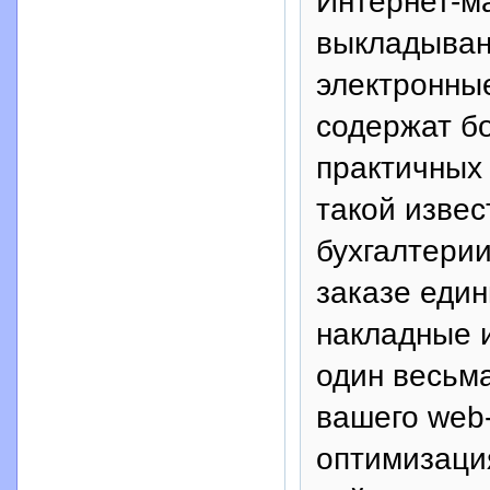
Интернет-м
выкладыван
электронны
содержат б
практичных 
такой извес
бухгалтерии
заказе еди
накладные 
один весьм
вашего web-
оптимизаци