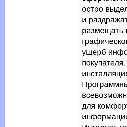
остро выде
и раздражат
размещать н
графическо
ущерб инфо
покупателя
инсталляция
Программны
всевозможн
для комфор
информации