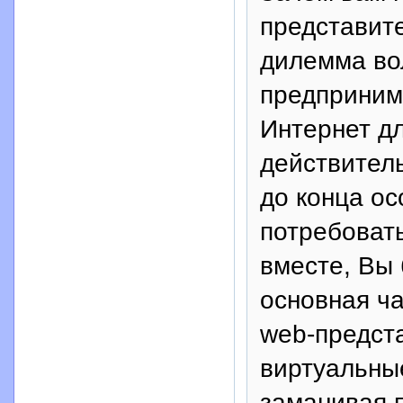
представите
дилемма во
предприним
Интернет д
действитель
до конца ос
потребоват
вместе, Вы 
основная ч
web-предста
виртуальны
заманивая п