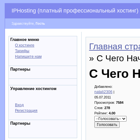
IPHosting (платный профессиональный хостинг)
Здравствуйте,
Гость
Главное меню
Главная стр
О хостинге
Тарифы
» С Чего На
Напишите нам
Партнеры
С Чего 
Добавлено:
Управление хостингом
natali2306
|
05.07.2011
Просмотров:
7584
Вход
Слов:
278
Регистрация
Рейтинг:
4.00
Партнеры