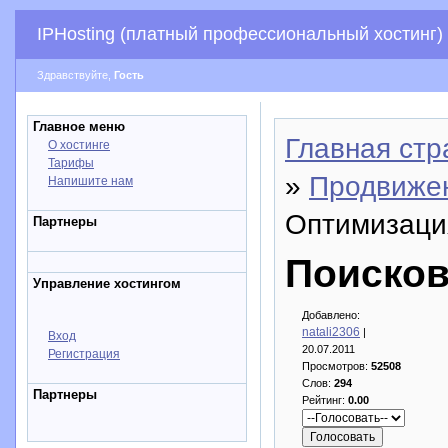
IPHosting (платный профессиональный хостинг)
Здравствуйте,
Гость
Главное меню
Главная стр
О хостинге
Тарифы
»
Продвижен
Напишите нам
Оптимизаци
Партнеры
Поисков
Управление хостингом
Добавлено:
natali2306
|
Вход
20.07.2011
Регистрация
Просмотров:
52508
Слов:
294
Партнеры
Рейтинг:
0.00