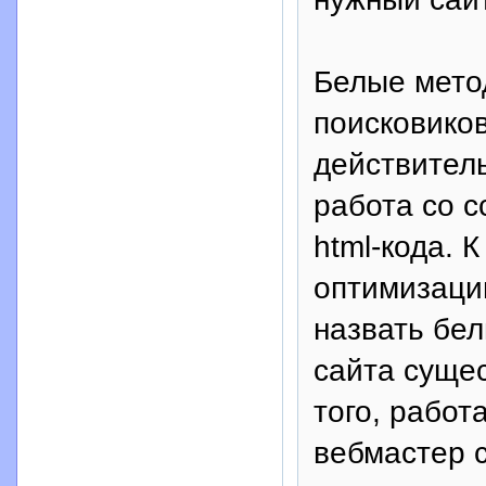
Белые мето
поисковико
действитель
работа со с
html-кода. 
оптимизаци
назвать бе
сайта сущес
того, работ
вебмастер 