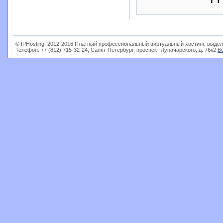
© IPHosting, 2012-2016 Платный профессиональный виртуальный хостинг, выдел
Телефон: +7 (812) 715-32-24, Санкт-Петербург, проспект Луначарского, д. 76к2
В