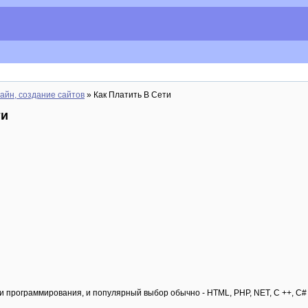
айн, создание сайтов
» Как Платить В Сети
ти
и программирования, и популярный выбор обычно - HTML, PHP, NET, C ++, C# и