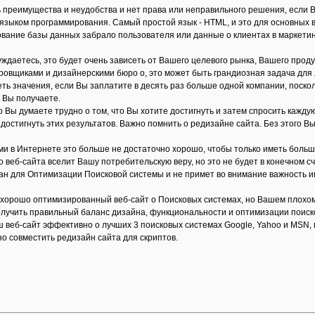
ь преимущества и неудобства и нет права или неправильного решения, если
зыком программирования. Самый простой язык - HTML, и это для основных 
ование базы данных забрало пользователя или данные о клиентах в маркетин
уждаетесь, это будет очень зависеть от Вашего целевого рынка, Вашего проду
ровщиками и дизайнерскими бюро о, это может быть грандиозная задача для
еть значения, если Вы заплатите в десять раз больше одной компании, поск
 Вы получаете.
что Вы думаете трудно о том, что Вы хотите достигнуть и затем спросить кажду
 достигнуть этих результатов. Важно помнить о редизайне сайта. Без этого 
ми в Интернете это больше не достаточно хорошо, чтобы только иметь больш
 веб-сайта вселит Вашу потребительскую веру, но это не будет в конечном с
ан для Оптимизации Поисковой системы и не примет во внимание важность и
ь хорошо оптимизированный веб-сайт о Поисковых системах, но Вашем плохом 
лучить правильный баланс дизайна, функциональности и оптимизации поиско
 веб-сайт эффективно о лучших 3 поисковых системах Google, Yahoo и MSN,
о совместить редизайн сайта для скриптов.