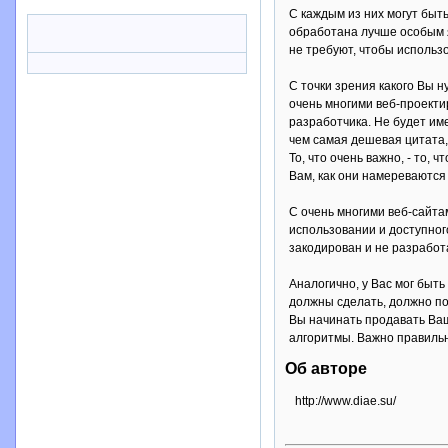
С каждым из них могут быт
обработана лучше особым я
не требуют, чтобы использ
С точки зрения какого Вы н
очень многими веб-проекти
разработчика. Не будет им
чем самая дешевая цитата,
То, что очень важно, - то, 
Вам, как они намереваются
С очень многими веб-сайта
использовании и доступного
закодирован и не разработ
Аналогично, у Вас мог быт
должны сделать, должно по
Вы начинать продавать Ваш
алгоритмы. Важно правильн
Об авторе
http://www.diae.su/