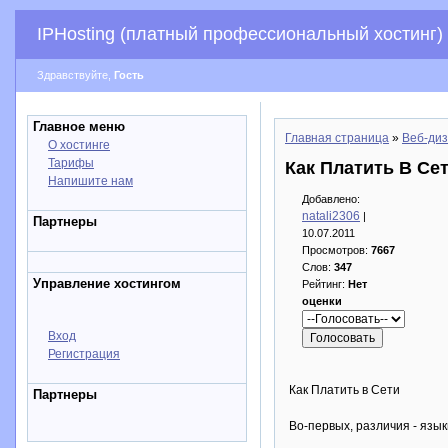
IPHosting (платный профессиональный хостинг)
Здравствуйте,
Гость
Главное меню
Главная страница
»
Веб-диз
О хостинге
Тарифы
Как Платить В Се
Напишите нам
Добавлено:
natali2306
|
Партнеры
10.07.2011
Просмотров:
7667
Слов:
347
Управление хостингом
Рейтинг:
Нет
оценки
Вход
Регистрация
Как Платить в Сети
Партнеры
Во-первых, различия - язык