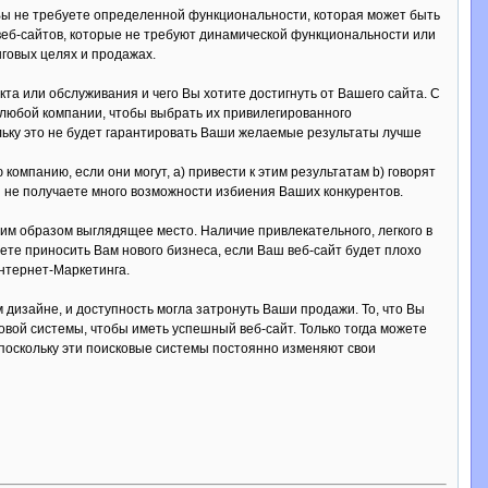
 Вы не требуете определенной функциональности, которая может быть
веб-сайтов, которые не требуют динамической функциональности или
говых целях и продажах.
кта или обслуживания и чего Вы хотите достигнуть от Вашего сайта. С
 любой компании, чтобы выбрать их привилегированного
ольку это не будет гарантировать Ваши желаемые результаты лучше
ю компанию, если они могут, a) привести к этим результатам b) говорят
Вы не получаете много возможности избиения Ваших конкурентов.
им образом выглядящее место. Наличие привлекательного, легкого в
чете приносить Вам нового бизнеса, если Ваш веб-сайт будет плохо
нтернет-Маркетинга.
дизайне, и доступность могла затронуть Ваши продажи. То, что Вы
вой системы, чтобы иметь успешный веб-сайт. Только тогда можете
 поскольку эти поисковые системы постоянно изменяют свои