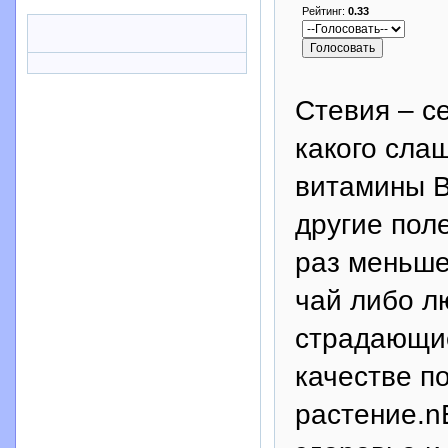
Рейтинг:
0.33
Стевия – с
какого сла
витамины В
другие пол
раз меньше
чай либо л
страдающие
качестве п
растение.n