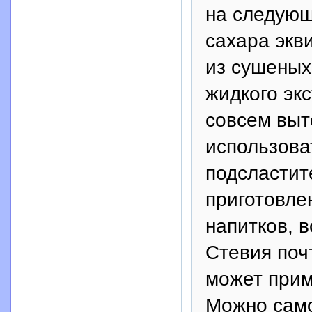
на следующ
сахара экв
из сушеных
жидкого эк
совсем выт
использова
подсластит
приготовлен
напитков, 
Стевия поч
может прим
Можно само