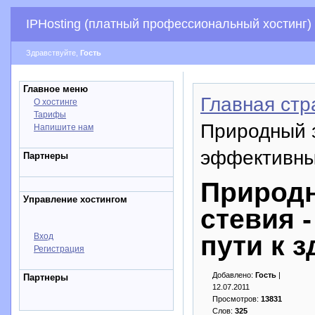
IPHosting (платный профессиональный хостинг)
Здравствуйте,
Гость
Главное меню
Главная стр
О хостинге
Тарифы
Природный з
Напишите нам
эффективный
Партнеры
Природн
Управление хостингом
стевия 
пути к 
Вход
Регистрация
Добавлено:
Гость
|
Партнеры
12.07.2011
Просмотров:
13831
Слов:
325