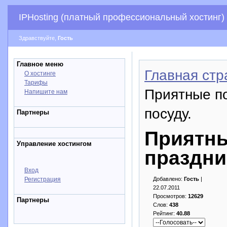
IPHosting (платный профессиональный хостинг)
Здравствуйте,
Гость
Главное меню
Главная стр
О хостинге
Тарифы
Приятные по
Напишите нам
посуду.
Партнеры
Приятны
Управление хостингом
праздни
Вход
Регистрация
Добавлено:
Гость
|
22.07.2011
Просмотров:
12629
Партнеры
Слов:
438
Рейтинг:
40.88