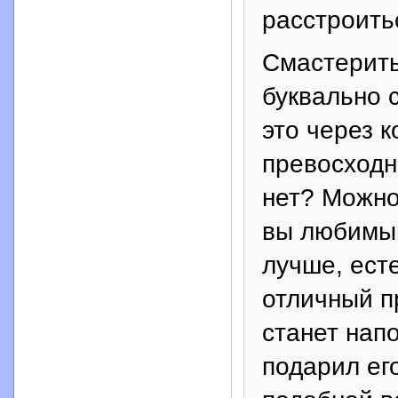
расстроитьс
Смастерить
буквально 
это через к
превосходн
нет? Можно
вы любимый
лучше, ест
отличный п
станет нап
подарил ег