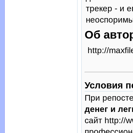
трекер - и 
неоспоримы
Об авто
http://maxfil
Условия п
При репосте
денег и лег
сайт http://
профессион