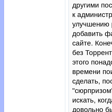
другими по
к админист
улучшению 
добавить фа
сайте. Коне
без Торрент
этого понад
времени пои
сделать, по
"сюрпризом"
искать, ког
довольно бы