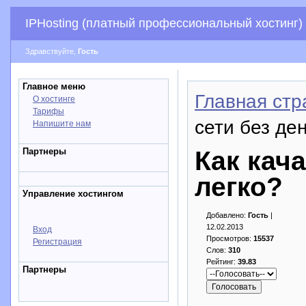
IPHosting (платный профессиональный хостинг)
Здравствуйте,
Гость
Главное меню
Главная стр
О хостинге
Тарифы
сети без ден
Напишите нам
Партнеры
Как кача
легко?
Управление хостингом
Добавлено:
Гость
|
12.02.2013
Вход
Просмотров:
15537
Регистрация
Слов:
310
Рейтинг:
39.83
Партнеры