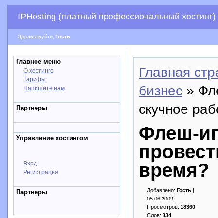
IPHosting (платный профессиональный хостинг)
Здравствуйте,
Гость
Главное меню
Главная стр
О хостинге
Тарифы
бизнес
» Фле
Напишите нам
скучное раб
Партнеры
Флеш-иг
Управление хостингом
провест
время?
Вход
Регистрация
Добавлено:
Гость
|
Партнеры
05.06.2009
Просмотров:
18360
Слов:
334