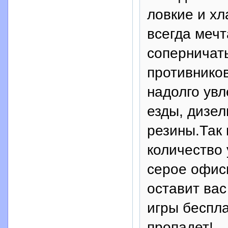
ловкие и х
всегда меч
соперничат
противников
надолго увл
езды, дизе
резины.Так 
количество 
серое офисн
оставит ва
игры беспла
пропадет!