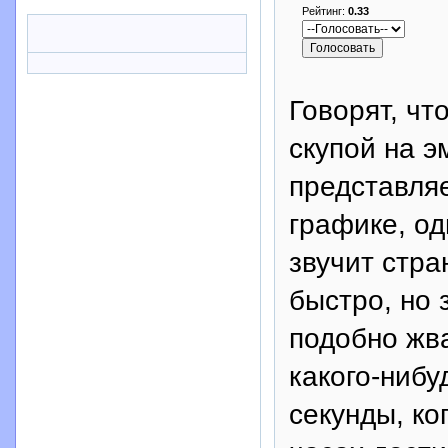
Рейтинг:
0.33
Говорят, чт
скупой на э
представляе
графике, од
звучит стра
быстро, но 
подобно жв
какого-нибу
секунды, ко