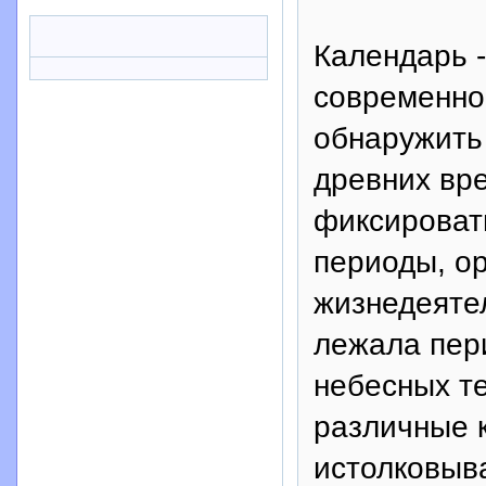
Календарь 
современно
обнаружить
древних вр
фиксироват
периоды, о
жизнедеяте
лежала пер
небесных т
различные 
истолковыв