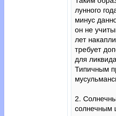
Таким обра
лунного год
минус данно
он не учиты
лет накапли
требует доп
для ликвид
Типичным п
мусульманс
2. Солнечны
солнечным 