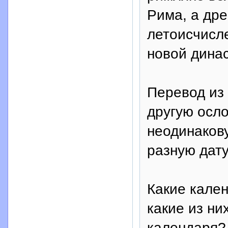
Рима, а дре
летоисчисл
новой динас
Перевод из
другую осло
неодинакову
разную дату
Какие кале
какие из ни
календаря?