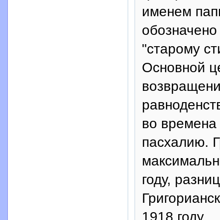
именем папы
обозначено 
"старому ст
Основной ц
возвращени
равноденств
во времена
пасхалию. 
максимальн
году, разни
Григорианск
1918 году.