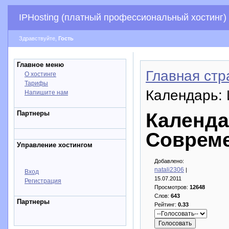
IPHosting (платный профессиональный хостинг)
Здравствуйте,
Гость
Главное меню
Главная стр
О хостинге
Тарифы
Календарь:
Напишите нам
Партнеры
Календа
Соврем
Управление хостингом
Добавлено:
natali2306
|
Вход
15.07.2011
Регистрация
Просмотров:
12648
Слов:
643
Партнеры
Рейтинг:
0.33