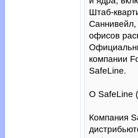
и ядра, вкл
Штаб-кварти
Саннивейл,
офисов рас
Официальн
компании Fo
SafeLine.
О SafeLine (
Компания S
дистрибьют