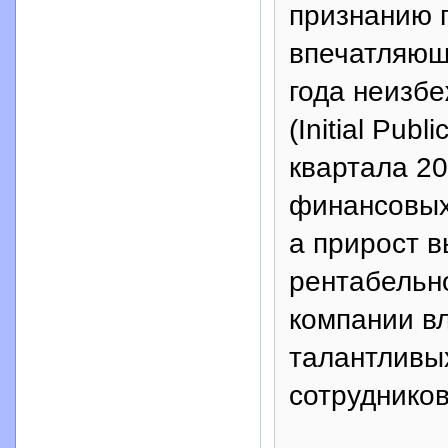
признанию 
впечатляющи
года неизбе
(Initial Publ
квартала 20
финансовых 
а прирост в
рентабельно
компании в
талантливы
сотрудников