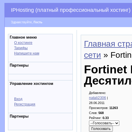
IPHosting (платный профессиональный хостинг)
Здравствуйте,
Гость
Главное меню
Главная стр
О хостинге
Тарифы
сети
» Forti
Напишите нам
Партнеры
Fortinet
Десятил
Управление хостингом
Добавлено:
natali2306
|
Вход
28.06.2011
Регистрация
Просмотров:
11263
Слов:
568
Партнеры
Рейтинг:
0.33