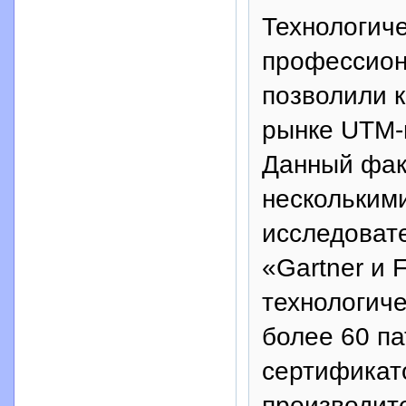
Технологиче
профессион
позволили 
рынке UTM-п
Данный фак
нескольким
исследоват
«Gartner и F
технологич
более 60 па
сертификато
производите