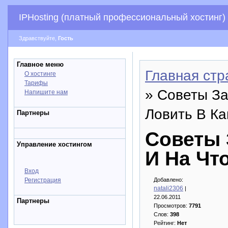
IPHosting (платный профессиональный хостинг)
Здравствуйте,
Гость
Главное меню
Главная стр
О хостинге
Тарифы
» Советы За
Напишите нам
Ловить В К
Партнеры
Советы 
Управление хостингом
И На Чт
Вход
Регистрация
Добавлено:
natali2306
|
22.06.2011
Партнеры
Просмотров:
7791
Слов:
398
Рейтинг:
Нет