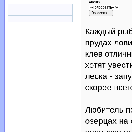
оценки
Каждый рыба
прудах лови
клев отличн
хотят увест
леска - зап
скорее всег
Любитель п
озерцах на 