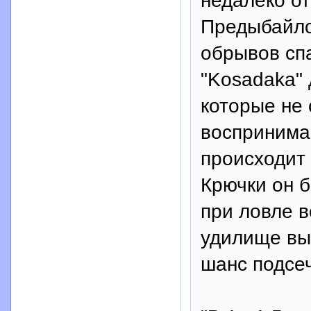
недалеко о
Предыбайло 
обрывов спа
"Kosadaka" 
которые не 
воспринимаю
происходит
Крючки он б
при ловле 
удилище вы
шанс подсе