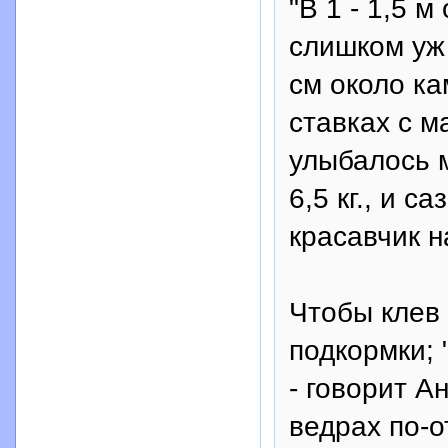
"В 1 - 1,5 
слишком уж 
см около ка
ставках с м
улыбалось м
6,5 кг., и с
красавчик на
Чтобы клев
подкормки; 
- говорит А
ведрах по-о