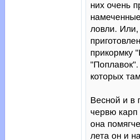
них очень п
намеченные 
ловли. Или,
приготовле
прикормку "
"Поплавок"
которых там
Весной и в 
червю карп 
она помягче
лета он и н