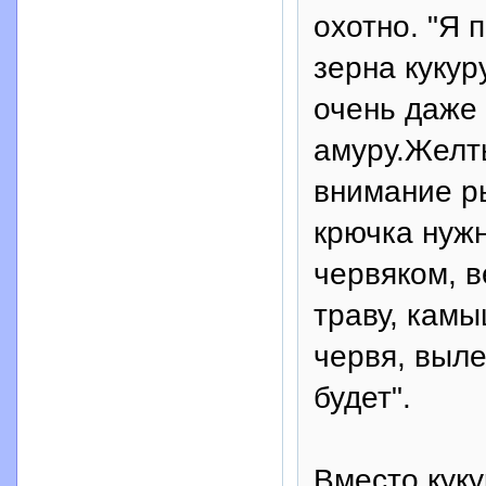
охотно. "Я 
зерна кукур
очень даже 
амуру.Желт
внимание р
крючка нужн
червяком, в
траву, камы
червя, выле
будет".
Вместо кук