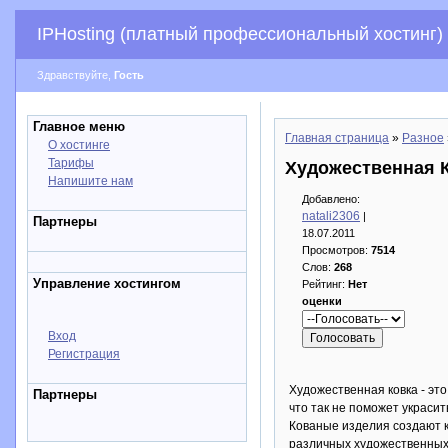
IPHosting (платный профессиональный хостинг)
Здравствуйте,
Гость
Главное меню
Главная страница
»
Разное
О хостинге
Тарифы
Художественная К
Напишите нам
Добавлено:
natali2306
|
Партнеры
18.07.2011
Просмотров:
7514
Слов:
268
Управление хостингом
Рейтинг:
Нет
оценки
Вход
Регистрация
Художественная ковка - эт
Партнеры
что так не поможет украси
Кованые изделия создают к
различных художественных 