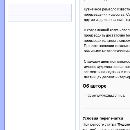
Кузнечное ремесло известн
произведения искусства. С
другие изделия и элементы
В современной ковке испол
производить достаточно б
производительность соврем
При изготовлении кованых 
обычными металлическими
С каждым днем популярност
именно художественная ков
элементы на лоджиях и ков
лестницах делают интерье
Об авторе
http://www.kuzna.com.ua/
Условия перепечатки
При репосте статьи "
Художе
хостинг) — и информацию о