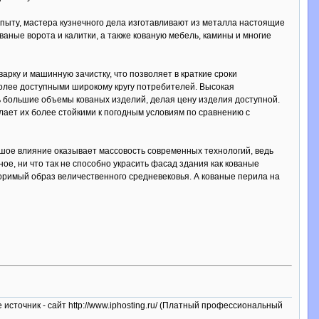
опыту, мастера кузнечного дела изготавливают из металла настоящие
аные ворота и калитки, а также кованую мебель, камины и многие
рку и машинную зачистку, что позволяет в краткие сроки
олее доступными широкому кругу потребителей. Высокая
ь большие объемы кованых изделий, делая цену изделия доступной.
лает их более стойкими к погодным условиям по сравнению с
ьшое влияние оказывает массовость современных технологий, ведь
е, ни что так не способно украсить фасад здания как кованые
оримый образ величественного средневековья. А кованые перила на
е источник - сайт http://www.iphosting.ru/ (Платный профессиональный