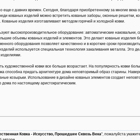
о еще с давних времен. Сегодня, благодаря приобретенному за многие века 
реди кованых изделий можно встретить кованые заборы, оконные решетки, ков
. Кованые изделия изготавливают методом горячей и холодной ковки.
ьзуют высокопроизводительное оборудование: автоматические наковальни, сва
ольшие объемы кованых изделий и элементов. Это делает кованые изделия б
енного оборудования позволяет качественно и в короткие сроки производит
изделий используется специальная технология закаливания металла. Это де
 изделиями.
ь художественной ковки все больше возрастает. На популярность ковки бол
ка способна придать архитектуре дома неповторимый образ старины. Наверно
аные козырьки. Использование в дизайне кованых элементов создает неповт
р дома по настоящему аристократическим.
ственная Ковка - Искусство, Прошедшее Сквозь Века
", пожалуйста укажит
б авторе.