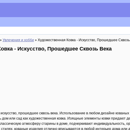
»
Увлечения и хобби
» Художественная Ковка - Искусство, Прошедшее Сквозь
овка - Искусство, Прошедшее Сквозь Века
о искусство, прошедшее сквозь века. Использование в любом дизайне кованых
ть дом или сад как художественная ковка. Изящные элементы ковки придают 
лассическую атмосферу старины в доме, подчеркивают индивидуальность, о
стилях, кованые изделия отлично вписываются в любой интерьер дома или д