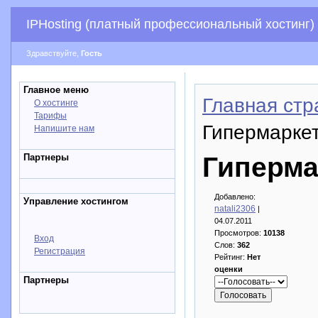
IPHosting (платный профессиональный хостинг)
Здравствуйте,
Гость
Главное меню
Главная стр
О хостинге
Тарифы
Гипермаркет
Напишите нам
Партнеры
Гиперма
Добавлено:
Управление хостингом
natali2306
|
04.07.2011
Просмотров:
10138
Вход
Слов:
362
Регистрация
Рейтинг:
Нет
оценки
Партнеры