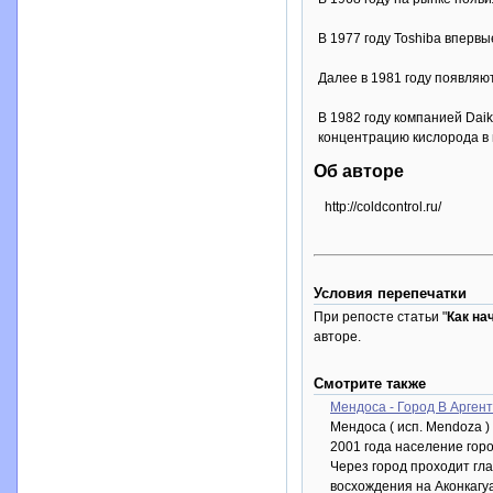
В 1977 году Toshiba вперв
Далее в 1981 году появляю
В 1982 году компанией Dai
концентрацию кислорода в
Об авторе
http://coldcontrol.ru/
Условия перепечатки
При репосте статьи "
Как на
авторе.
Смотрите также
Мендоса - Город В Арген
Мендоса ( исп. Mendoza )
2001 года население горо
Через город проходит гл
восхождения на Аконкагу