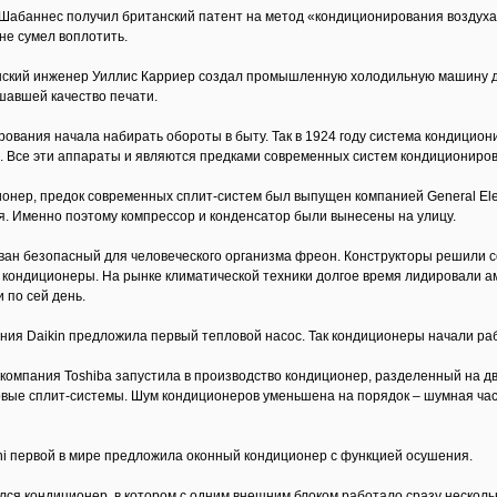
Шабаннес получил британский патент на метод «кондиционирования воздуха 
 не сумел воплотить.
анский инженер Уиллис Карриер создал промышленную холодильную машину д
шавшей качество печати.
ования начала набирать обороты в быту. Так в 1924 году система кондицион
ь. Все эти аппараты и являются предками современных систем кондициониров
нер, предок современных сплит-систем был выпущен компанией General Electr
. Именно поэтому компрессор и конденсатор были вынесены на улицу.
ван безопасный для человеческого организма фреон. Конструкторы решили со
кондиционеры. На рынке климатической техники долгое время лидировали ам
 по сей день.
ания Daikin предложила первый тепловой насос. Так кондиционеры начали раб
ая компания Toshiba запустила в производство кондиционер, разделенный на 
рвые сплит-системы. Шум кондиционеров уменьшена на порядок – шумная част
chi первой в мире предложила оконный кондиционер с функцией осушения.
ился кондиционер, в котором с одним внешним блоком работало сразу несколь