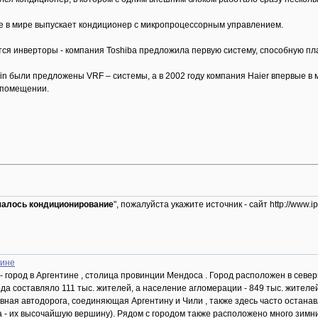
ые в мире выпускает кондиционер с микропроцессорным управлением.
тся инверторы - компания Toshiba предложила первую систему, способную пл
kin были предложены VRF – системы, а в 2002 году компания Haier впервые
 помещении.
чалось кондиционирование
", пожалуйста укажите источник - сайт http://ww
тине
 - город в Аргентине , столица провинции Мендоса . Город расположен в севе
да составляло 111 тыс. жителей, а население агломерации - 849 тыс. жителей
авная автодорога, соединяющая Аргентину и Чили , также здесь часто остана
а - их высочайшую вершину). Рядом с городом также расположено много зимн