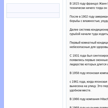
В 1815 году француз Жанн 
технически ничего тогда он
После в 1902 году америк
борьбы с влажностью, ухуд
Далее система кондиционир
гурьбой начали туда ходит
Первый комнатный кондицио
небезопасные для здоровья
С 1931 года был синтезиро
появились первые оконные 
лидерство которых длится и
В 1958 году японская комп
с 1961 года, когда японск
вынесена на улицу. Это пе
удобном месте.
В 1966 году компания Hita
В 1968 году на рынке появ