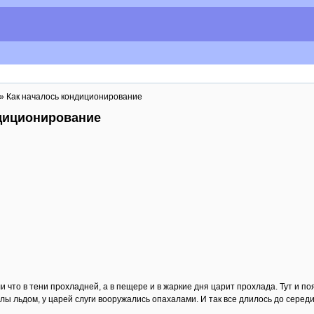
» Как началось кондиционирование
ндиционирование
 что в тени прохладней, а в пещере и в жаркие дня царит прохлада. Тут и п
лы льдом, у царей слуги вооружались опахалами. И так все длилось до середи