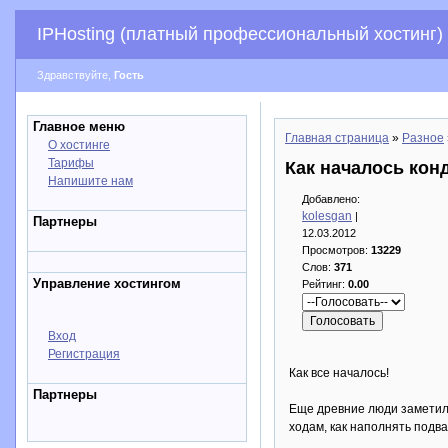
IPHosting (платный профессиональный хостинг)
Здравствуйте,
Гость
Главное меню
Главная страница
»
Разное
О хостинге
Тарифы
Как началось ко
Напишите нам
Добавлено:
kolesgan
|
Партнеры
12.03.2012
Просмотров:
13229
Слов:
371
Управление хостингом
Рейтинг:
0.00
Вход
Регистрация
Как все началось!
Партнеры
Еще древние люди заметили
ходам, как наполнять подва