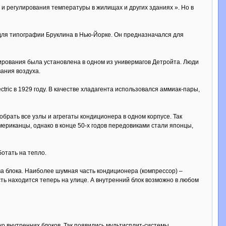
и регулирования температуры в жилищах и других зданиях ». Но в
ля типографии Бруклина в Нью-Йорке. Он предназначался для
ирования была установлена в одном из универмагов Детройта. Люди
ания воздуха.
ic в 1929 году. В качестве хладагента использовался аммиак-пары,
брать все узлы и агрегаты кондиционера в одном корпусе. Так
ериканцы, однако в конце 50-х годов передовиками стали японцы,
отать на тепло.
два блока. Наиболее шумная часть кондиционера (компрессор) –
ь находится теперь на улице. А внутренний блок возможно в любом
ко внутренних блоков. Так появились мультисплит-системы.