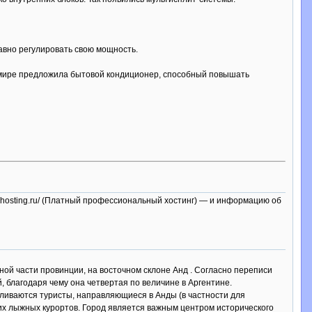
авно регулировать свою мощность.
 в мире предложила бытовой кондиционер, способный повышать
w.iphosting.ru/ (Платный профессиональный хостинг) — и информацию об
рной части провинции, на восточном склоне Анд . Согласно переписи
, благодаря чему она четвертая по величине в Аргентине.
вливаются туристы, направляющиеся в Анды (в частности для
их лыжных курортов. Город является важным центром исторического