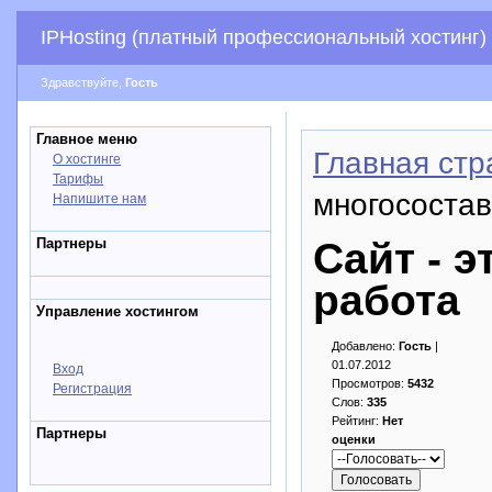
IPHosting (платный профессиональный хостинг)
Здравствуйте,
Гость
Главное меню
Главная стр
О хостинге
Тарифы
многосостав
Напишите нам
Партнеры
Сайт - 
работа
Управление хостингом
Добавлено:
Гость
|
01.07.2012
Вход
Просмотров:
5432
Регистрация
Слов:
335
Рейтинг:
Нет
Партнеры
оценки