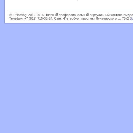
© IPHosting, 2012-2016 Платный профессиональный виртуальный хостинг, выдел
Телефон: +7 (812) 715-32-24, Санкт-Петербург, проспект Луначарского, д. 76к2
В