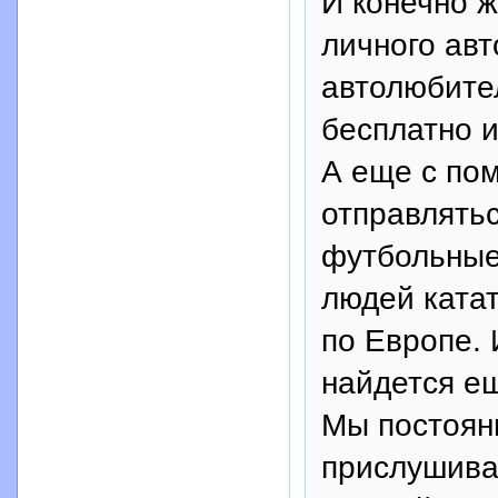
И конечно ж
личного авт
автолюбител
бесплатно и
А еще с по
отправлятьс
футбольные
людей катат
по Европе. 
найдется е
Мы постоян
прислушива