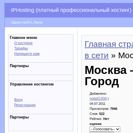
IPHosting (платный профессиональный хостинг)
Здравствуйте,
Гость
Главное меню
Главная стр
О хостинге
Тарифы
в сети
» Мос
Напишите нам
Партнеры
Москва 
Город
Управление хостингом
Добавлено:
natali2306
|
Вход
04.07.2011
Регистрация
Просмотров:
7946
Слов:
522
Партнеры
Рейтинг:
Нет
оценки