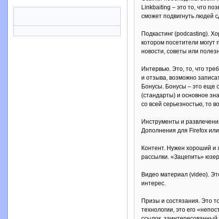
Linkbaiting – это то, что 
сможет подвигнуть людей сд
Подкастинг (podcasting). 
котором посетители могут 
новости, советы или полез
Интервью. Это, то, что тр
и отзыва, возможно записа
Бонусы. Бонусы – это еще 
(стандарты) и основное зн
со всей серьезностью, то 
Инструменты и развлечения
Дополнения для Firefox ил
Контент. Нужен хороший и 
рассылки. «Зацепить» юзе
Видео материал (video). Э
интерес.
Призы и состязания. Это т
технологии, это его «непо
ссылок, заинтересованный 