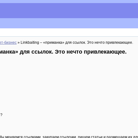
ет-бизнес
» Linkbaiting – «приманка» для ссылок. Это нечто привлекающее.
иманка» для ссылок. Это нечто привлекающее.
о?
ы меняемся ссылками, закупаем ссылочки, пишем статьи и размещаем их дл