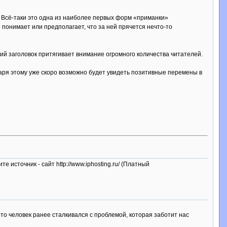
. Всё-таки это одна из наиболее первых форм «приманки»
е понимает или предполагает, что за ней прячется нечто-то
й заголовок притягивает внимание огромного количества читателей.
аря этому уже скоро возможно будет увидеть позитивные перемены в
те источник - сайт http://www.iphosting.ru/ (Платный
то человек ранее сталкивался с проблемой, которая заботит нас