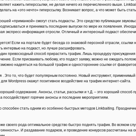
позволяет нажить гиперссылки, не делая ничего из перечисленного выше. Linkba
елать на «это нечто» гиперссылку. Возникает вопрос, а что может быть стат
Хорошей «приманкой» смогут стать подкасты. Это средство публикации звуков
подписываться и принимать последние выпуски по мере их появления. Иногда
ная экспресс-информация отросли. Отличный и интересный подкаст обеспечи
ебуется! Если на портале будет беседа со знаковой персоной отрасли, ссылк
ть интервью на подкаст, но лучше расшифровать.
один превосходный способ прирастить трафик. Лишь процедуру присуждения
ачение. Если присваивать любому, кто подаст заявку, можно не ожидать полож
возможно надеяться на большой трафик и односторонние ссылки от фаворитов
 . Это то, что будет популярным постоянно. Новый инструмент, применимый 
и для Wordpress окажут позитивное воздействие на трафик интернет-сайта.
хороший содержание. Анонсы, статьи, рассылки и т.Д. – это хороший способ 
ра посодействуют горячие анонсы и последние мероприятиям.
то способен стать одним из особенно быстрых методов Linkbaiting. Празднич
оже своего рода оптимальное средство быстро поднять трафик. Во всяком сл
стоянность». И раздавание подарков, и проведение конкурсов рассчитаны на 
им.