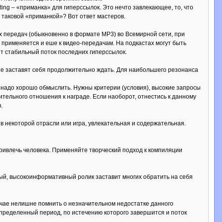
iting – «приманка» для гиперссылок. Это нечто завлекающее, то, что
ь таковой «приманкой»? Вот ответ мастеров.
ых передач (обыкновенно в формате MP3) во Всемирной сети, при
 применяется и еше к видео-передачам. На подкастах могут быть
т стабильный поток последних гиперссылок.
и не заставят себя продолжительно ждать. Для наибольшего резонанса
 надо хорошо обмыслить. Нужны критерии (условия), высокие запросы
ительного отношения к награде. Если наоборот, отнестись к данному
.
в некоторой отрасли или игра, увлекательная и содержательная.
привлечь человека. Применяйте творческий подход к компиляции
ный, высокоинформативный ролик заставит многих обратить на себя
учае нелишне помнить о незначительном недостатке данного
определенный период, по истечению которого завершится и поток