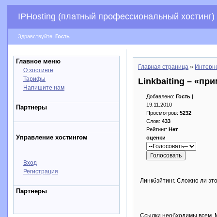
IPHosting (платный профессиональный хостинг)
Здравствуйте,
Гость
Главное меню
Главная страница
»
Интерн
О хостинге
Тарифы
Linkbaiting – «пр
Напишите нам
Добавлено:
Гость
|
19.11.2010
Партнеры
Просмотров:
5232
Слов:
433
Рейтинг:
Нет
Управление хостингом
оценки
Вход
Регистрация
Линкбэйтинг. Сложно ли эт
Партнеры
Ссылки необходимы всем. М