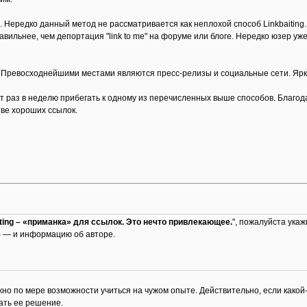
 Нередко данный метод не рассматривается как неплохой способ Linkbaiting
авильнее, чем депортация "link to me" на форуме или блоге. Нередко юзер уж
 Превосходнейшими местами являются пресс-релизы и социальные сети. Ярки
раз в неделю прибегать к одному из перечисленных выше способов. Благод
ве хороших ссылок.
iting – «приманка» для ссылок. Это нечто привлекающее.
", пожалуйста укажи
 — и информацию об авторе.
но по мере возможности учиться на чужом опыте. Действительно, если какой-
ать ее решение.