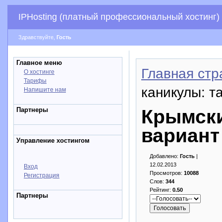
IPHosting (платный профессиональный хостинг)
Здравствуйте,
Гость
Главное меню
Главная стр
О хостинге
Тарифы
каникулы: т
Напишите нам
Партнеры
Крымски
вариант
Управление хостингом
Добавлено:
Гость
|
12.02.2013
Вход
Просмотров:
10088
Регистрация
Слов:
344
Рейтинг:
0.50
Партнеры