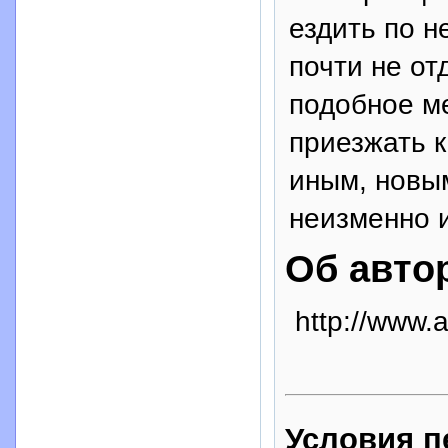
ездить по н
почти не от
подобное м
приезжать к
иным, новым
неизменно 
Об авто
http://www.a
Условия п