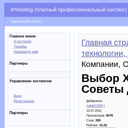
IPHosting (платный профессиональный хостинг)
Здравствуйте,
Гость
Главное меню
Главная стр
О хостинге
Тарифы
технологии,
Напишите нам
Компании, 
Партнеры
Выбор Х
Управление хостингом
Советы 
Вход
Регистрация
Добавлено:
natali2306
|
10.07.2011
Партнеры
Просмотров:
9078
Слов:
269
Рейтинг:
41.02