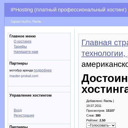
IPHosting (платный профессиональный хостинг)
Здравствуйте,
Гость
Главное меню
Главная стр
О хостинге
Тарифы
технологии,
Напишите нам
американско
Партнеры
подробнее
мотобур аренда
Достоин
master-prokat.com
хостинг
Управление хостингом
Добавлено:
Гость
|
19.07.2011
Вход
Просмотров:
15107
Регистрация
Слов:
380
Рейтинг:
2.50
Партнеры