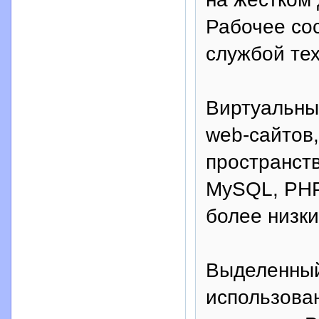
Рабочее со
службой те
Виртуальны
web-сайтов
пространст
MySQL, PHP 
более низки
Выделенный 
использова