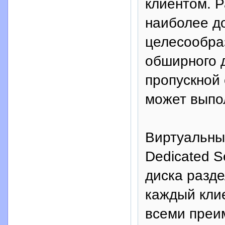
клиентом. Р
наиболее до
целесообраз
обширного 
пропускной 
может выпо
Виртуальный
Dedicated S
диска разде
каждый клие
всеми преи