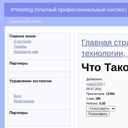
IPHosting (платный профессиональный хостинг)
Здравствуйте,
Гость
Главное меню
Главная стр
О хостинге
Тарифы
технологии,
Напишите нам
Партнеры
Что Так
Добавлено:
Управление хостингом
natali2306
|
06.07.2011
Просмотров:
12350
Вход
Слов:
296
Регистрация
Рейтинг:
5.00
Партнеры