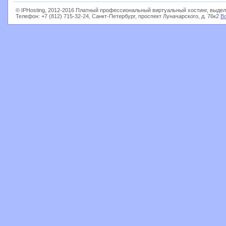
© IPHosting, 2012-2016 Платный профессиональный виртуальный хостинг, выдел
Телефон: +7 (812) 715-32-24, Санкт-Петербург, проспект Луначарского, д. 76к2
В