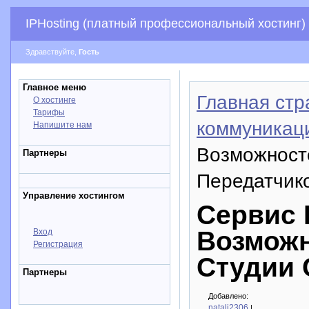
IPHosting (платный профессиональный хостинг)
Здравствуйте,
Гость
Главное меню
Главная стр
О хостинге
Тарифы
коммуникац
Напишите нам
Возможност
Партнеры
Передатчико
Управление хостингом
Сервис 
Возможн
Вход
Регистрация
Студии 
Партнеры
Добавлено:
natali2306
|