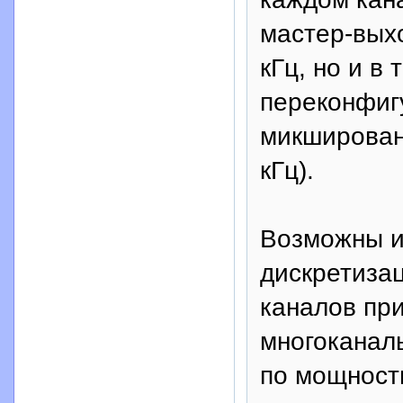
мастер-выхо
кГц, но и в
переконфигу
микширован
кГц).
Возможны и
дискретизац
каналов при
многоканал
по мощност