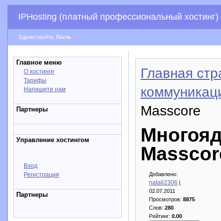
IPHosting (платный профессиональный хостинг)
Здравствуйте,
Гость
Главное меню
Главная стр
О хостинге
Тарифы
коммуникац
Напишите нам
Masscore
Партнеры
Многоя
Управление хостингом
Masscor
Вход
Регистрация
Добавлено:
natali2306
|
02.07.2011
Партнеры
Просмотров:
8875
Слов:
280
Рейтинг:
0.00