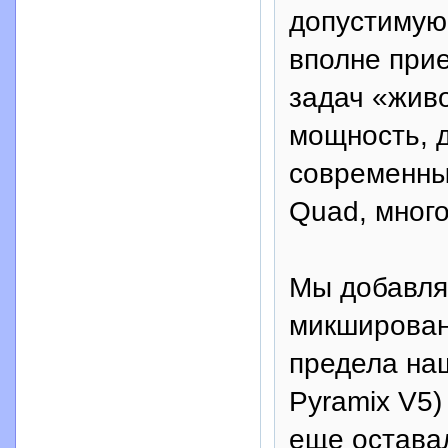
допустимую 
вполне при
задач «живо
мощность, д
современны
Quad, много
Мы добавля
микширован
предела на
Pyramix V5)
еще оставал