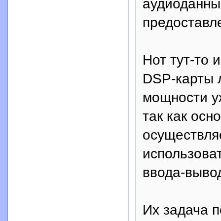
аудиоданны
предоставл
Нот тут-то 
DSP-карты л
мощности уж
так как ос
осуществляе
использова
ввода-выво
Их задача п