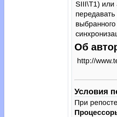
SIII\Т1) ил
передавать
выбранного
синхронизаци
Об авто
http://www.t
Условия п
При репосте
Процессор