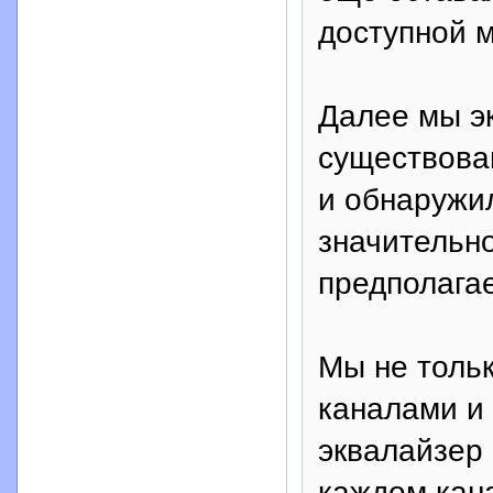
доступной 
Далее мы э
существова
и обнаружил
значительн
предполага
Мы не толь
каналами и
эквалайзер
каждом кан