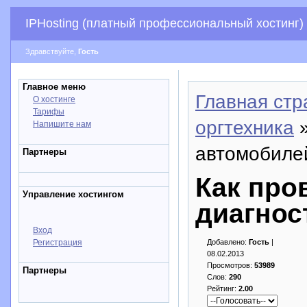
IPHosting (платный профессиональный хостинг)
Здравствуйте,
Гость
Главное меню
Главная стр
О хостинге
Тарифы
оргтехника
»
Напишите нам
автомобиле
Партнеры
Как про
Управление хостингом
диагнос
Вход
Регистрация
Добавлено:
Гость
|
08.02.2013
Просмотров:
53989
Партнеры
Слов:
290
Рейтинг:
2.00